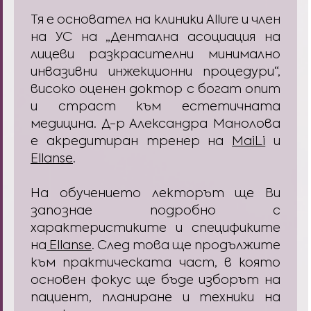
Тя е основател на клиники Allure и член
на УС на „Дентална асоциация на
лицеви разкрасителни минимално
инвазивни инжекционни процедури“,
високо оценен доктор с богат опит
и страст към естетичната
медицина. Д-р Александра Манолова
е акредитиран тренер на
MaiLi
и
Ellanse
.
На обучението лекторът ще Ви
запознае подробно с
характеристиките и спецификите
на
Ellanse
. След това ще продължите
към практическата част, в която
основен фокус ще бъде изборът на
пациент, планиране и техники на