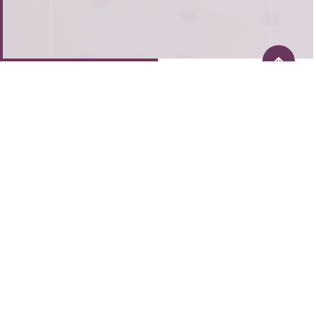
Централен офис:
гр. София
ул. Баку 5А, Green park, офис 1, партер
Офис:
гр. Варна:
ул. „Коево“, №3,
ет. 3