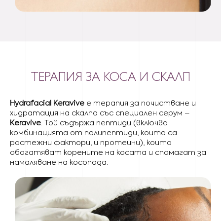
ТЕРАПИЯ ЗА КОСА И СКАЛП
Hydrafacial Keravive
е терапия за почистване и
хидратация на скалпа със специален серум –
Keravive
. Той съдържа пептиди (включва
комбинацията от полипептиди, които са
растежни фактори, и протеини), които
обогатяват корените на косата и спомагат за
намаляване на косопада.