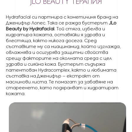
JLO BEAUTY ТЕРАПИЯ
Hydrafacial си партнира с кометичиня бранд на
Дженифър Лопес. Така се ражда бустерът
JLo
Beauty by Hydrafacial
. Той стяга, избелва и
хидратира кожата, оставяйки я здрава и
блестяща, както никога досега. Сред
съставките му са ниацинамид, който изглажда,
овлажнява и осигурява защитни свойства
срещу факторите на околната среда с цел
здрава и сияйна кожа. Бустерът съдържа
патентован Hydracomplex, както и любимата
съставка на Дженифър – екстракт от
маслинови листа. Те помагат за забавяне на
стареенето, като подхранват и хидратират
кожата.