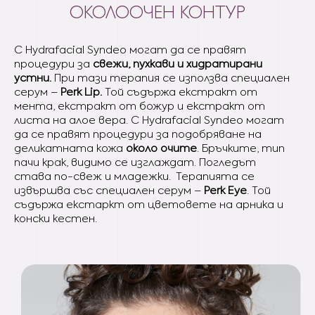
ОКОЛООЧЕН КОНТУР
С Hydrafacial Syndeo могат да се правят
процедури за
свежи, пухкави и хидратирани
устни.
При тази терапия се използва специален
серум –
Perk Lip.
Той съдържа екстракт от
мента, екстракт от божур и екстракт от
листа на алое вера. С Hydrafacial Syndeo могат
да се правят процедури за подобряване на
деликатната кожа
около очите
. Бръчките, тип
пачи крак, видимо се изглаждат. Погледът
става по-свеж и младежки. Терапията се
извършва със специален серум –
Perk Eye
. Той
съдържа екстаркт от цветовете на арника и
конски кестен.