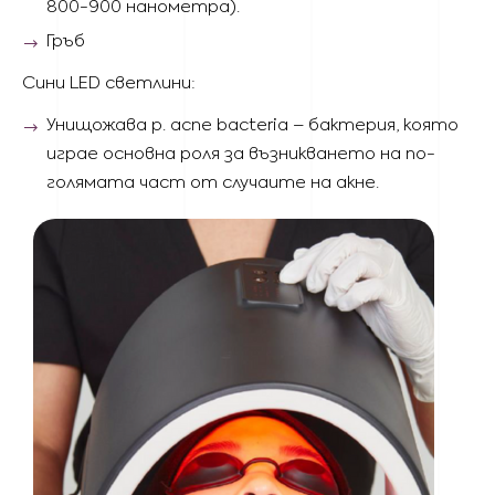
800-900 нанометра).
Гръб
Сини LED светлини:
Унищожава p. acne bacteria – бактерия, която
играе основна роля за възникването на по-
голямата част от случаите на акне.