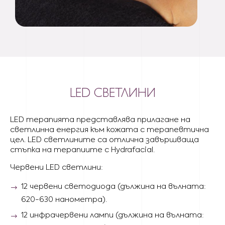
LED СВЕТЛИНИ
LED терапията представлява прилагане на
светлинна енергия към кожата с терапевтична
цел. LED светлините са отлична завършваща
стъпка на терапиите с Hydrafacial.
Червени LED светлини:
12 червени светодиода (дължина на вълната:
620-630 нанометра).
12 инфрачервени лампи (дължина на вълната: