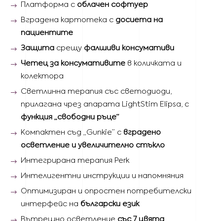
Платформа с
облачен софтуер
Вградена картотека с
досиета на
пациентите
Защита
срещу
фалшиви консумативи
Четец за консумативите
в количката и
колектора
Светлинна терапия със светодиоди,
прилагана чрез апарата LightStim Elipsa, с
функция „свободни ръце“
Компактен съд „Gunkie” с
вградено
осветление и увеличително стъкло
Интегрирана терапия Perk
Интелигентни инструкции и напомняния
Оптимизиран и опростен потребителски
интерфейс на
български език
Вътрешно осветление
със 7 цвята