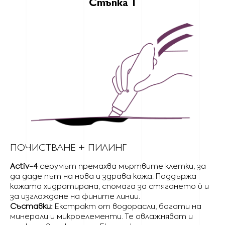
Стъпка 1
ПОЧИСТВАНЕ + ПИЛИНГ
Activ-4
серумът премахва мъртвите клетки, за
да даде път на нова и здрава кожа. Поддържа
кожата хидратирана, спомага за стягането ù и
за изглаждане на фините линии.
Съставки:
Eкстракт от водорасли, богати на
минерали и микроелементи. Те овлажняват и