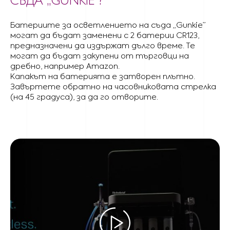
СЪДА „GUNKIE”?
Батериите за осветлението на съда „Gunkie”
могат да бъдат заменени с 2 батерии CR123,
предназначени да издържат дълго време. Те
могат да бъдат закупени от търговци на
дребно, например Amazon.
Капакът на батерията е затворен плътно.
Завъртете обратно на часовниковата стрелка
(на 45 градуса), за да го отворите.