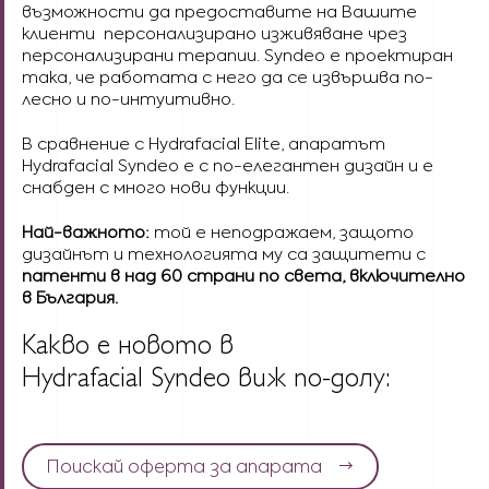
възможности да предоставите на Вашите
клиенти персонализирано изживяване чрез
персонализирани терапии. Syndeo е проектиран
така, че работата с него да се извършва по-
лесно и по-интуитивно.
В сравнение с Hydrafacial Elite, апаратът
Hydrafacial Syndeo е с по-елегантен дизайн и е
снабден с много нови функции.
Най-важното:
той е неподражаем, защото
дизайнът и технологията му са защитети с
патенти в над 60 страни по света, включително
в България.
Какво е новото в
Hydrafacial Syndeo виж по-долу:
Поискай оферта за апарата