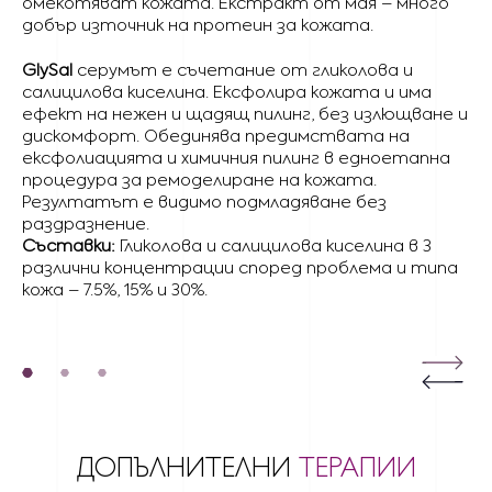
омекотяват кожата. Екстракт от мая – много
добър източник на протеин за кожата.
GlySal
серумът е съчетание от гликолова и
салицилова киселина. Ексфолира кожата и има
ефект на нежен и щадящ пилинг, без излющване и
дискомфорт. Обединява предимствата на
ексфолиацията и химичния пилинг в едноетапна
процедура за ремоделиране на кожата.
Резултатът е видимо подмладяване без
раздразнение.
Съставки:
Гликолова и салицилова киселина в 3
различни концентрации според проблема и типа
кожа – 7.5%, 15% и 30%.
ДОПЪЛНИТЕЛНИ
ТЕРАПИИ