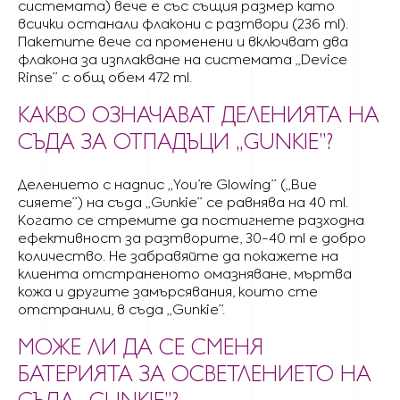
системата) вече е със същия размер като
всички останали флакони с разтвори (236 ml).
Пакетите вече са променени и включват два
флакона за изплакване на системата „Device
Rinse” с общ обем 472 ml.
КАКВО ОЗНАЧАВАТ ДЕЛЕНИЯТА НА
СЪДА ЗА ОТПАДЪЦИ „GUNKIE”?
Делението с надпис „You’re Glowing” („Вие
сияете”) на съда „Gunkie” се равнява на 40 ml.
Когато се стремите да постигнете разходна
ефективност за разтворите, 30-40 ml е добро
количество. Не забравяйте да покажете на
клиента отстраненото омазняване, мъртва
кожа и другите замърсявания, които сте
отстранили, в съда „Gunkie”.
МОЖЕ ЛИ ДА СЕ СМЕНЯ
БАТЕРИЯТА ЗА ОСВЕТЛЕНИЕТО НА