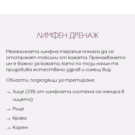
ЛИМФЕН ДРЕНАЖ
Механичната лимфна терапия помага да се
отстранят токсини от кожата. Премахването
им е важно за кожата, като по този начин тя
придобива естествено здрав и сияещ вид.
Области, подходящи за третиране:
Лице (33% от лимфната система се намира в
лицето)
Ръце
Крака
Корем