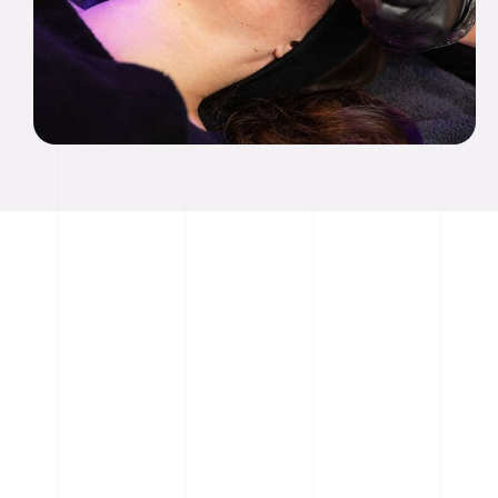
Wet Diamond е най-мощната дюза на Hydrafacial
Syndeo, с коята се извършва диамантено
микродермаабразио в комбинация със супер
серумите на Hydrafacial. Резултатът е
почистена, ексфолирана, подхранена кожа,