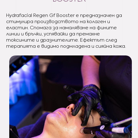
Hydrafacial Regen Gf Booster e предназначен да
стимулира производството на колаген и
еластин. Спомага за намаляване на фините
линии и бръчки, успявайки да премахне
токсините и дразнителите. Ефектът след
терапията е видимо подмладена и сияйна кожа.