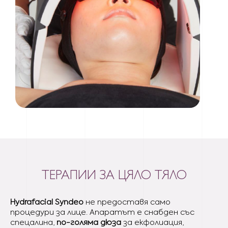
ТЕРАПИИ ЗА ЦЯЛО ТЯЛО
Hydrafacial Syndeo
не предоставя само
процедури за лице. Апаратът е снабден със
спецалина,
по-голяма дюза
за екфолиация,