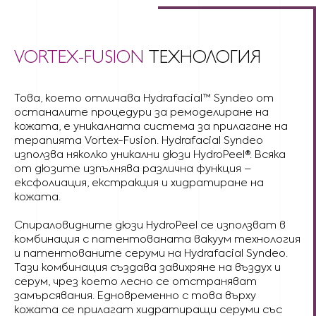
VORTEX-FUSION
ТЕХНОЛОГИЯ
Това, което отличава Hydrafacial™ Syndeo от
останалите процедури за ремоделиране на
кожата, е уникалната система за прилагане на
терапията Vortex-Fusion. Hydrafacial Syndeo
използва няколко уникални дюзи HydroPeel®. Всяка
от дюзите изпълнява различна функция –
ексфолиация, екстракция и хидратиране на
кожата.
Спираловидните дюзи HydroPeel се използват в
комбинация с патентованата вакуум технология
и патентованите серуми на Hydrafacial Syndeo.
Тази комбинация създава завихряне на въздух и
серум, чрез което лесно се отстраняват
замърсявания. Едновременно с това върху
кожата се прилагат хидратиращи серуми със