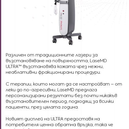
Различен от традиционните лазери за
възстановяване на повърхността, LaseMD
ULTRA™ възстановява кожата чрез нежни,
неаблативни фракционирани процедури.
С терапии, които могат да се настройват – от
леки до по-агресивни, LaseMD предлага
персонализирани резултати без почти никакъв
възстановителен период, подходящ за всички
пациенти, през цялата година.
Новият дисплей на ULTRA предоставя на
потребителя ценна обратна връзка, така че