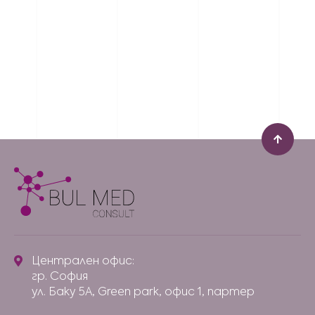
ИМАТЕ ОЩЕ
ВЪПРОСИ
?
Запишете час за безплатна бизнес
консултация
Пишете ни
Централен офис:
гр. София
ул. Баку 5А, Green park, офис 1, партер