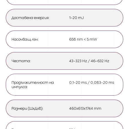
Доставена енергия:
1-20 mJ
Насочващ лъч:
658 nm < 5 mW
Честота:
43-323 Hz / 46-632 Hz
Продължителност на
0,1-20 ms / 0,083-20 ms
импулса:
Размери (ШxДxВ):
460x613x1744 mm