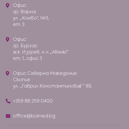
Офис:
гр. Варна:
ул. „Коево“, №3,
ет. 3
Офис:
гр. Бургас
ж.к. Изгрев, х-л „Авеню“
ет. 1, офис 3
Офис Северна Македония:
Скопие
ул. „Гаврил Константиновиќ “ 9Б
+359 88 259 0400
office@bulmed.bg