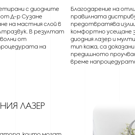
ретирани с диодните
Благодарение на отли
н от Д-р Сузане
правилната дистрибуци
не на мастния слой в
предотвратява излиш
лтразвук. В резултат
комфортно усещане 
оволни от
диодния лазер и мулт
 процедурата на
тип кожа, са доказани
предишното проучван
време напроцедурат
НИЯ ЛАЗЕР
ликатора, които могат