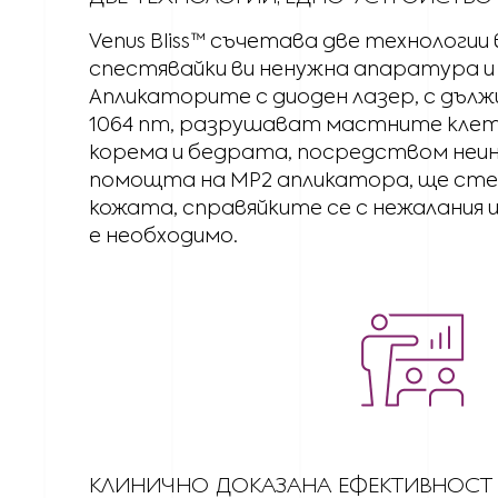
Venus Bliss™ съчетава две технологии
спестявайки ви ненужна апаратура и 
Aпликаторите с диоден лазер, с дъл
1064 nm, разрушават мастните клет
корема и бедрата, посредством неинв
помощта на MP2 апликатора, ще сте
кожата, справяйките се с нежалания
е необходимо.
КЛИНИЧНО ДОКАЗАНА ЕФЕКТИВНОСТ