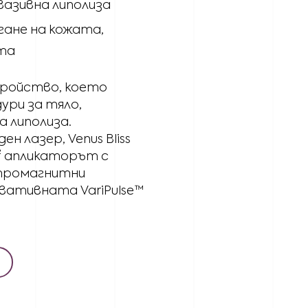
вазивна липолиза
ане на кожата,
ита
стройство, което
ури за тяло,
 липолиза.
н лазер, Venus Bliss
)² апликаторът с
тромагнитни
овативната VariPulse™
.