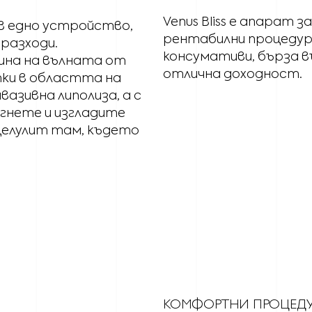
Venus Bliss е апарат 
 в едно устройство,
рентабилни процедури
разходи.
консумативи, бърза 
жина на вълната от
отлична доходност.
ки в областта на
азивна липолиза, а с
гнете и изгладите
 целулит там, където
КОМФОРТНИ ПРОЦЕДУ