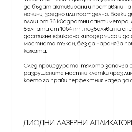
да бъдат активирани и поставяни на 
начини, заедно или поотделно. Всеки 
площ от 36 квадратни сантиметра, 
вълната от 1064 nm, позволява на ен
достигне ефикасно хиподермиса и да 
мастната тъкан, без да наранява п
кожата.
След процедурата, тялото започва с
разрушените мастни клетки чрез л
което го прави перфектния лазер за
ДИОДНИ ЛАЗЕРНИ АПЛИКАТОР