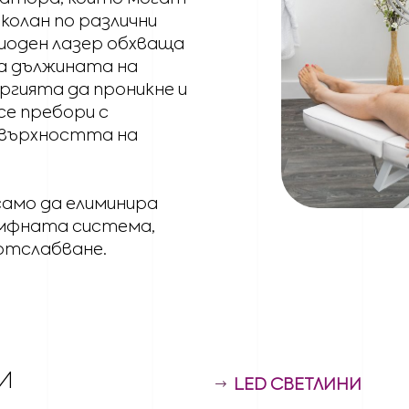
колан по различни
диоден лазер обхваща
а дължината на
ергията да проникне и
се пребори с
овърхността на
амо да елиминира
имфната система,
 отслабване.
И
LED СВЕТЛИНИ