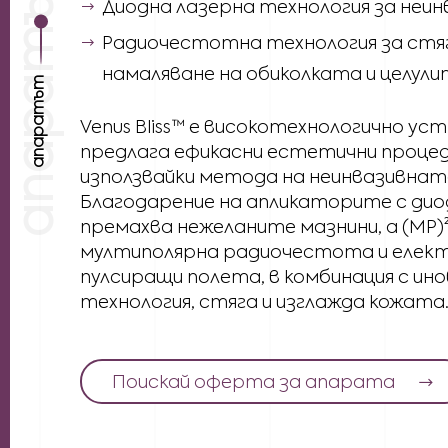
Диодна лазерна технология за неин
Радиочестотна технология за стяг
намаляване на обиколката и целул
апаратът
Venus Bliss™ е високотехнологично у
предлага ефикасни естетични процед
използвайки метода на неинвазивната
Благодарение на апликаторите с диоде
премахва нежеланите мазнини, а (MP
мултиполярна радиочестота и елек
пулсиращи полета, в комбинация с ин
технология, стяга и изглажда кожата
Поискай оферта за апарата