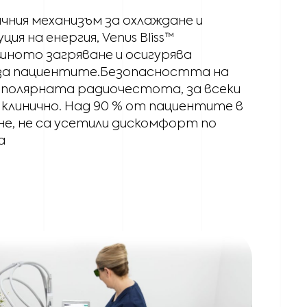
чния механизъм за охлаждане и
я на енергия, Venus Bliss™
ното загряване и осигурява
за пациентите.Безопасността на
иполярната радиочестота, за всеки
 клинично. Над 90 % от пациентите в
е, не са усетили дискомфорт по
а