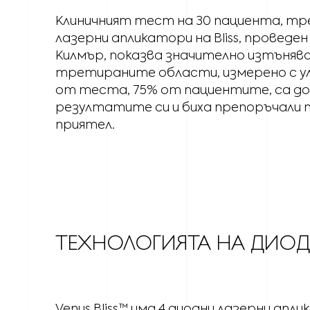
Клиничният тест на 30 пациента, т
лазерни апликатори на Bliss, проведе
Килмър, показва значително изтънява
третираните области, измерено с у
от теста, 75% от пациентите, са д
резултатите си и биха препоръчали
приятел.
ТЕХНОЛОГИЯТА НА ДИОД
Venus Bliss™ има 4 диодни лазерни ап