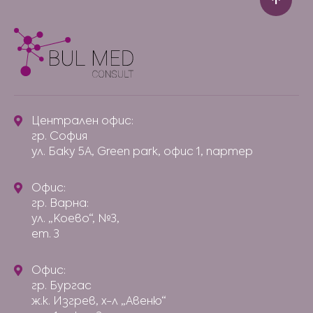
Централен офис:
гр. София
ул. Баку 5А, Green park, офис 1, партер
Офис:
гр. Варна:
ул. „Коево“, №3,
ет. 3
Офис:
гр. Бургас
ж.к. Изгрев, х-л „Авеню“