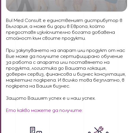
Bul Med Consult е единственият дистрибутор в
България, а може би дори в Европа, който
предоставя изключително богата добавена
стойност към своите продукти.
При закупуването на апарат или продукт от нас
Вие може да получите сертифицирано обучение
за работа с апарата или поставянето на
продукта, логистика до Вашата локация,
доверен сервиз, финансова и бизнес консултация,
маркетинг подкрепа. И всичко това безплатно, в
подкрепа на Вашия бизнес.
Защото Вашият успех е и наш успех.
Ето какво можете да получите: