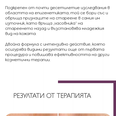
Подкрепен от почти десетилетие изследвания в
областта на епигенетиката, той се бори със и
обръща признаците на стареене в самия им
източник, като връща „часовника“ на
стареенето назад и възстановява младежкия
вид на кожата.
Двойна формула с интензивно действие, която
осигурява видими резултати още от първата
процедура и повишава ефективността на други
козметични терапии.
РЕЗУЛТАТИ ОТ ТЕРАПИЯТА