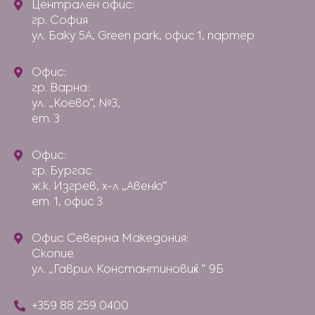
Централен офис:
гр. София
ул. Баку 5А, Green park, офис 1, партер
Офис:
гр. Варна:
ул. „Коево“, №3,
ет. 3
Офис:
гр. Бургас
ж.к. Изгрев, х-л „Авеню“
ет. 1, офис 3
Офис Северна Македония:
Скопие
ул. „Гаврил Константиновиќ “ 9Б
+359 88 259 0400