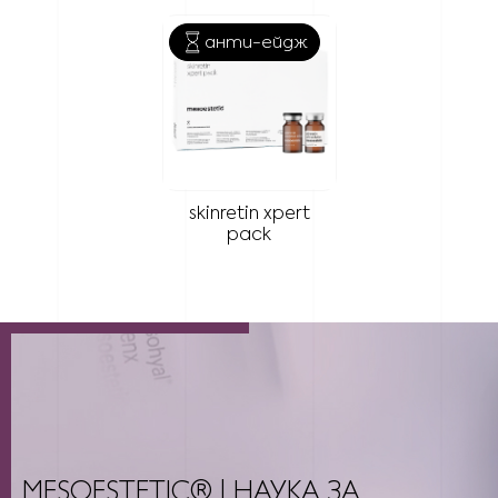
анти-ейдж
АНТИ-ЕЙДЖ
зона
лице
тип кожа
всички
skinretin xpert
pack
MESOESTETIC® | НАУКА ЗА