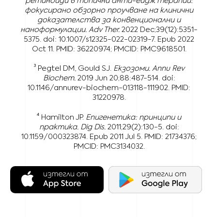
ретиноиди в топични анти-ейдж терапии:
фокусирано обзорно проучване на клинични
доказателства за конвенционални и
наноформулации.
Adv Ther.
2022 Dec;39(12):5351-
5375. doi: 10.1007/s12325-022-02319-7. Epub 2022
Oct 11. PMID: 36220974; PMCID: PMC9618501.
³ Pegtel DM, Gould SJ.
Екзозоми.
Annu Rev
Biochem.
2019 Jun 20;88:487-514. doi:
10.1146/annurev-biochem-013118-111902. PMID:
31220978.
⁴ Hamilton JP.
Епигенетика: принципи и
практика.
Dig Dis.
2011;29(2):130-5. doi:
10.1159/000323874. Epub 2011 Jul 5. PMID: 21734376;
PMCID: PMC3134032.