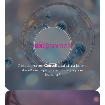
С екзозоми от
Centella asiatica
, които
активират процеса на регенерация на
кожата.³