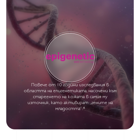
Повече от 10 години изследвания в
областта на епигенетиката, насочени към
стареенето на кожата в самия му
източник, като активират „гените на
младостта“.⁴