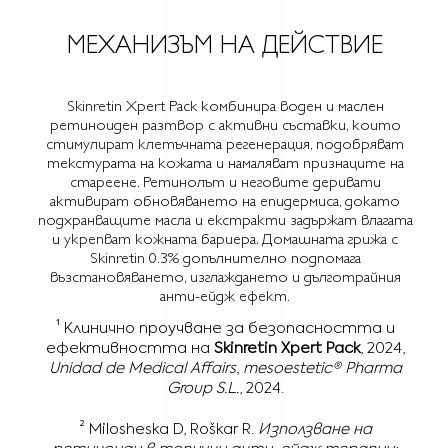
МЕХАНИЗЪМ НА ДЕЙСТВИЕ
Skinretin Xpert Pack комбинира воден и маслен
ретиноиден разтвор с активни съставки, които
стимулират клетъчната регенерация, подобряват
текстурата на кожата и намаляват признаците на
стареене. Ретинолът и неговите деривати
активират обновяването на епидермиса, докато
подхранващите масла и екстракти задържат влагата
и укрепват кожната бариера. Домашната грижа с
Skinretin 0.3% допълнително подпомага
възстановяването, изглаждането и дълготрайния
анти-ейдж ефект.
¹ Клинично проучване за безопасността и
ефективността на
Skinretin Xpert Pack
, 2024,
Unidad de Medical Affairs
,
mesoestetic®️ Pharma
Group S.L.
, 2024.
² Milosheska D, Roškar R.
Използване на