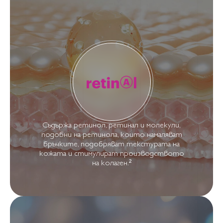
Съдържа ретинол, ретинал и молекули,
подобни на ретинола, които намаляват
бръчките, подобряват текстурата на
кожата и стимулират производството
на колаген.²