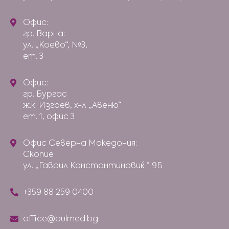
Офис:
гр. Варна:
ул. „Коево“, №3,
ет. 3
Офис:
гр. Бургас
ж.к. Изгрев, х-л „Авеню“
ет. 1, офис 3
Офис Северна Македония:
Скопие
ул. „Гаврил Константиновиќ “ 9Б
+359 88 259 0400
office@bulmed.bg