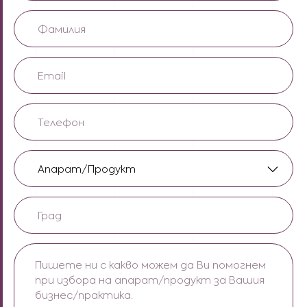
Фамилия
(Задължителни)
Email
(Задължителни)
Phone
(Задължителни)
Апарат/
продукт/
услуга
Град
(Задължителни)
(Задължителни)
Пишете
ни
с
какво