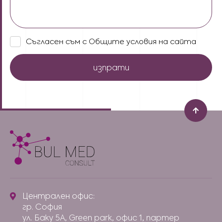
можем
да
Ви
помогнем
Съгласен
Съгласен съм с Общите условия на сайта
при
съм
избора
с
на
Общите
апарат/
условия
продукт
на
за
сайта
Вашия
(Задължителни)
бизнес.
(Задължителни)
Централен офис:
гр. София
ул. Баку 5А, Green park, офис 1, партер