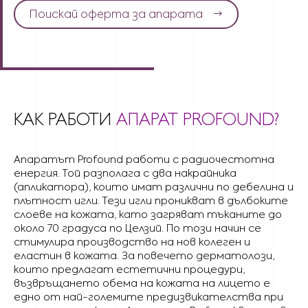
Поискай оферта за апарата
КАК РАБОТИ
АПАРАТ PROFOUND?
Апаратът Profound работи с радиочестотна
енергия. Той разполага с два накрайника
(апликатора), които имат различни по дебелина и
плътност игли. Тези игли проникват в дълбоките
слоеве на кожата, като загряват тъканите до
около 70 градуса по Целзий. По този начин се
стимулира производство на нов колеген и
еластин в кожата. За повечето дерматолози,
които предлагат естетични процедури,
възвръщането обемa на кожата на лицето е
едно от най-големите предизвикателства при