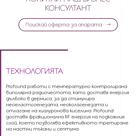
КОНСУЛТАНТ
Поискай оферта за апарата
ТЕХНОЛОГИЯТА
Profound работи с температурно контролирана
биполярна радиочестота, като доставя енергия
дълбоко в дермиса, за да стимулира
неоеластогенезата, неоколагенезата и
отлагане на хиалуронова киселина. Profound
доставя фракционална RF енергия на подкожния
слой, което позволява ефективното третиране
на мастни тъкани и септума.