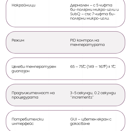
Накрайници
Дермален – с 5 чифта
би-полярни микро-игли и
SubQ – със 7 чифта би-
полярни микро-игли.
Режим
PID контрол на
температурата
Целеви температурен
65 – 75˚C (149 – 167˚F) ± 1˚C
диапазон
Продължителност на
3-5 секунди, 0.2 секунди
процедурата
“increments”
Потребителски
GUI – цветен екран с
интерфейс
докосване