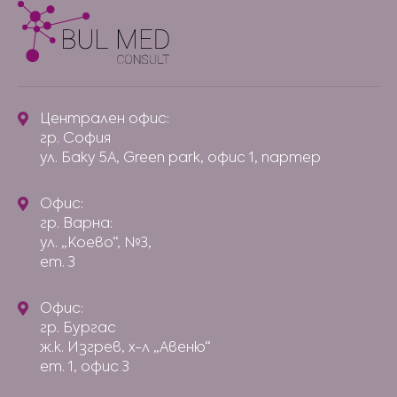
Централен офис:
гр. София
ул. Баку 5А, Green park, офис 1, партер
Офис:
гр. Варна:
ул. „Коево“, №3,
ет. 3
Офис:
гр. Бургас
ж.к. Изгрев, х-л „Авеню“
ет. 1, офис 3