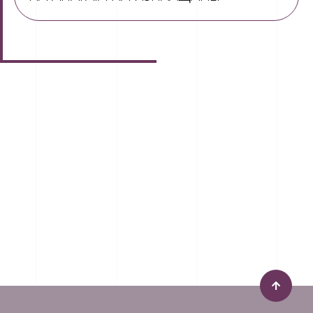
ИМАТЕ ОЩЕ
ВЪПРОСИ
?
Запишете час за безплатна бизнес
консултация
Пишете ни