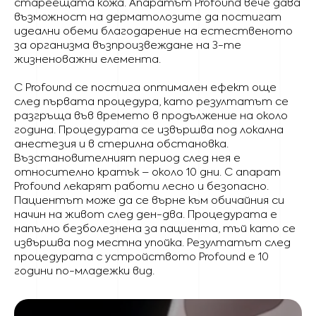
стареещата кожа. Апаратът Profound вече дава
възможност на дерматолозите да постигат
идеални обеми благодарение на естественото
за организма възпроизвеждане на 3-те
жизненоважни елемента.
С Profound се постига оптимален ефект още
след първата процедура, като резултатът се
разгръща във времето в продължение на около
година. Процедурата се извършва под локална
анестезия и в стерилна обстановка.
Възстановителният период след нея е
относително кратък – около 10 дни. С апарат
Profound лекарят работи лесно и безопасно.
Пациентът може да се върне към обичайния си
начин на живот след ден-два. Процедурата е
напълно безболезнена за пациента, тъй като се
извършва под местна упойка. Резултатът след
процедурата с устройството Profound е 10
години по-младежки вид.