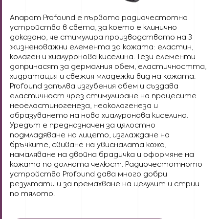
Апарат Profound е първото радиочестотно
устройство в света, за което е клинично
доказано, че стимулира производството на 3
жизненоважни елемента за кожата: еластин,
колаген и хиалуронова киселина. Тези елементи
допринасят за дермалния обем, еластичността,
хидратация и свежия младежки вид на кожата.
Profound запълва изгубения обем и създава
еластичност чрез стимулиране на процесите
неоеластиногенеза, неоколагенеза и
образуването на нова хиалуронова киселина.
Уредът е предназначен за цялостно
подмладяване на лицето, изглаждане на
бръчките, свиване на увисналата кожа,
намаляване на двойна брадичка и оформяне на
кожата по долната челюст. Радиочестотното
устройство Profound дава много добри
резултати и за премахване на целулит и стрии
по тялото.