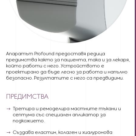
Апаратът Profound предоставя редица
предимства както за пациента, така и за лекаря,
който работи с него. Устройството е
проектирано да бъде лесно за работа и напълно
безопасно. Резултатите с него са предвидими.
ПРЕДИМСТВА
Третира и ремоделира мастните тъкани и
септума със специален апликатор за
подкожието.
Създава еластин, колаген и хиалуронова