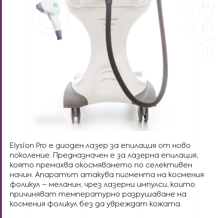
Elysion Pro е диоден лазер за епилация от ново
поколение. Предназначен е за лазерна епилация,
която премахва окосмяването по селективен
начин. Апаратът атакува пигмента на космения
фоликул – меланин, чрез лазерни импулси, които
причиняват температурно разрушаване на
космения фоликул без да увреждат кожата.