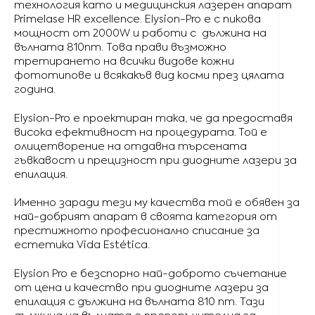
технология като и медицинския лазерен апарат
Primelase HR excellence. Elysion-Pro е с пикова
мощност от 2000W и работи с дължина на
вълната 810nm. Това прави възможно
третирането на всички видове кожни
фототипове и всякакъв вид косми през цялата
година.
Elysion-Pro е проектиран така, че да предоставя
висока ефективност на процедурата. Той е
олицетворение на отдавна търсената
гъвкавост и прецизност при диодните лазери за
епилация.
Именно заради тези му качества той е обявен за
най-добрият апарат в своята категория от
престижното професионално списание за
естетика Vida Estética.
Elysion Pro е безспорно най-доброто съчетание
от цена и качество при диодните лазери за
епилация с дължина на вълната 810 nm. Тази