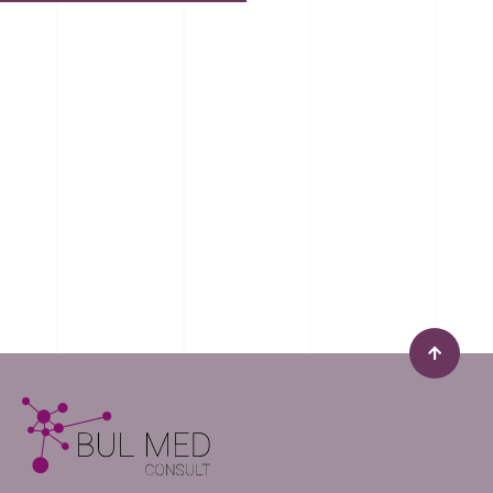
ИМАТЕ ОЩЕ
ВЪПРОСИ
?
Запишете час за безплатна бизнес
консултация
Пишете ни