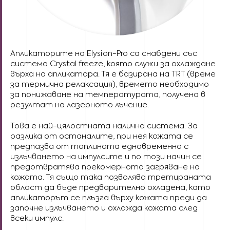
Апликаторите на Еlysion-Pro са снабдени със
система Crystal freeze, която служи за охлаждане
върха на апликатора. Тя е базирана на TRT (време
за термична релаксация), времето необходимо
за понижаване на температурата, получена в
резултат на лазерното лъчение.
Това е най-цялостната налична система. За
разлика от останалите, при нея кожата се
предпазва от топлината едновременно с
излъчването на импулсите и по този начин се
предотвратява прекомерното загряване на
кожата. Тя също така позволява третираната
област да бъде предварително охладена, като
апликаторът се плъзга върху кожата преди да
започне излъчването и охлажда кожата след
всеки импулс.