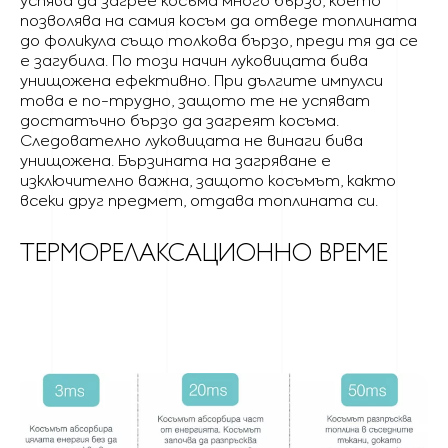
успява да загрее косъма много бързо, което
позволява на самия косъм да отведе топлината
до фоликула също толкова бързо, преди тя да се
е загубила. По този начин луковицата бива
унищожена ефективно. При дългите импулси
това е по-трудно, защото те не успяват
достатъчно бързо да загреят косъма.
Следователно луковицата не винаги бива
унищожена. Бързината на загряване е
изключително важна, защото косъмът, както
всеки друг предмет, отдава топлината си.
ТЕРМОРЕЛАКСАЦИОННО ВРЕМЕ