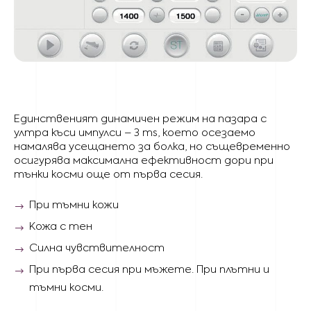
Единственият динамичен режим на пазара с
ултра къси импулси – 3 ms, което осезаемо
намалява усещането за болка, но същевременно
осигурява максимална ефективност дори при
тънки косми още от първа сесия.
При тъмни кожи
Кожа с тен
Силна чувствителност
При първа сесия при мъжете. При плътни и
тъмни косми.