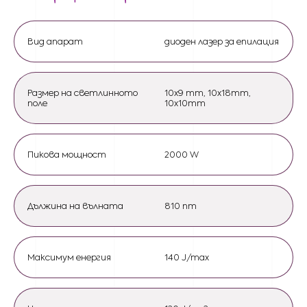
Вид апарат
диоден лазер за епилация
Размер на светлинното
10х9 mm, 10x18mm,
поле
10x10mm
Пикова мощност
2000 W
Дължина на вълната
810 nm
Максимум енергия
140 J/max