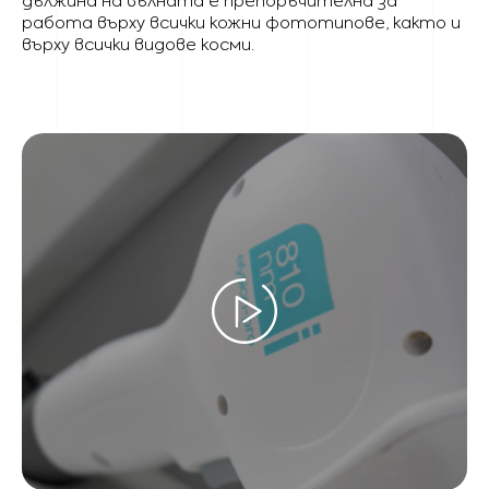
дължина на вълната е препоръчителна за
работа върху всички кожни фототипове, както и
върху всички видове косми.