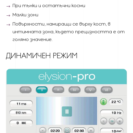
При тънки и остатъчни косми
Малки зони
Повърхности, намиращи се върху кост, в
интимната зона, където прецизността е от
голямо значение.
ДИНАМИЧЕН РЕЖИМ