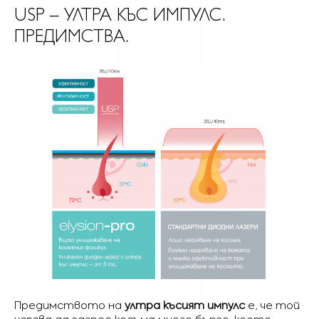
USP – УЛТРА КЪС ИМПУЛС.
ПРЕДИМСТВА.
Предимството на
ултра късият импулс
е, че той