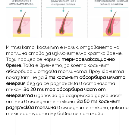
И тъй като косъмът е малък, отдаването на
топлина става за изключително кратко време.
Този процес се нарича
терморелаксационно
време
. Това е времето, за което косъмът
абсорбира и отдава топлината. Проучванията
показват, че за
3 ms косъмът абсорбира цялата
енергия
без да се разпръсква в останалата
тъкан.
За 20 ms той абсорбира част от
енергията
и започва да разпръсква друга част
от нея в съседните тъкани.
За 50 ms косъмът
разпръсква топлина
в съседните тъкани, докато
температурата му бавно се понижава.