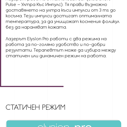
Pulse – Ултра Къс Импулс). Тя прави възможно
доставянето на ултра къси импулси от 3 ms до
косъма. Тези импулси достигат оптималната
температура, за да унищожат космения фоликул
без да нараняват кожата.
Лазерът Elysion Pro работи с два режима на
работа за по-голямо удобство и по-добри
резултати. Терапевтът може да избира между
статичен или динамичен режим на работа.
СТАТИЧЕН РЕЖИМ