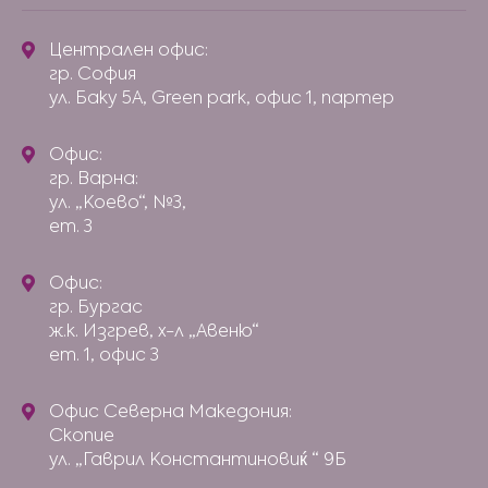
Централен офис:
гр. София
ул. Баку 5А, Green park, офис 1, партер
Офис:
гр. Варна:
ул. „Коево“, №3,
ет. 3
Офис:
гр. Бургас
ж.к. Изгрев, х-л „Авеню“
ет. 1, офис 3
Офис Северна Македония:
Скопие
ул. „Гаврил Константиновиќ “ 9Б