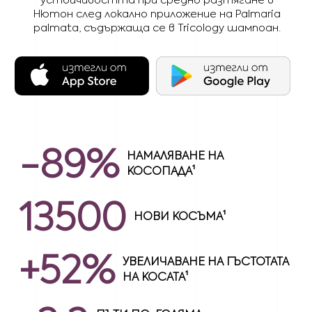
Нютон след локално приложение на Palmaria
palmata, съдържаща се в Tricology шампоан.
-89%
НАМАЛЯВАНЕ НА
КОСОПАДА¹
13500
НОВИ КОСЪМА¹
+52%
УВЕЛИЧАВАНЕ НА ГЪСТОТАТА
НА КОСАТА¹