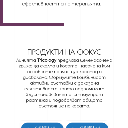
ефективността на терапията.
ПРОДУКТИ НА ФОКУС
Линията
Tricology
предлага целенасочена
грижа за скалпа и косата, насочена към
основните причини за косопад и
дисбаланс. Формулите комбинират
активни съставки с доказана
ефективност, които подпомагат
възстановяването, стимулират
растежа и подобряват общото
състояние на косата.
грижа за
грижа за