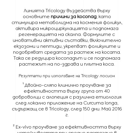
Линията Tricology въздейства върху
основните
причини за косопад
, като
стимулира метаболизма на космения фоликул,
активира микроциркулацията и подпомага
регенерацията на скалпа. Формулите с
иновативни активни съставки, включително
екзозоми и пептиди, укрепват фоликулите и
подобряват средата за растеж на косата.
Така се редуцира косопадът и се подпомага
растежът на по-здрава и плътна коса.
Резултати при използване на Tricology лосион
¹ Двойно-сляпо клинично проучване за
ефективността върху група от 40
доброволци с алопеция с различна етиология
след локално приложение на Curcuma longa,
съдържащ се в Tricology, след 150 дни. Май 2016
г.
² Ex-vivo проучване за ефективността върху
устойчивостта при средно разтягане в