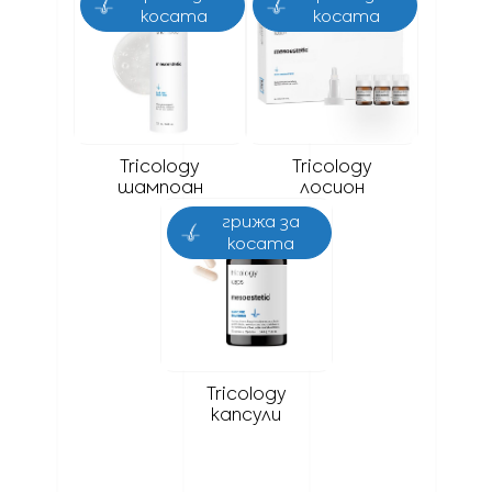
косата
косата
ГРИЖА ЗА
ГРИЖА ЗА
КОСАТА
КОСАТА
зона
скалп
зона
скалп
тип
сички типове
тип кожа
всички
кожа
коса/скалп
Tricology
Tricology
опаковка
8 x 5 мл
шампоан
лосион
опаковка
225 мл
грижа за
косата
ГРИЖА ЗА
КОСАТА
тип кожа
всички
60
опаковка
капсули
Tricology
капсули