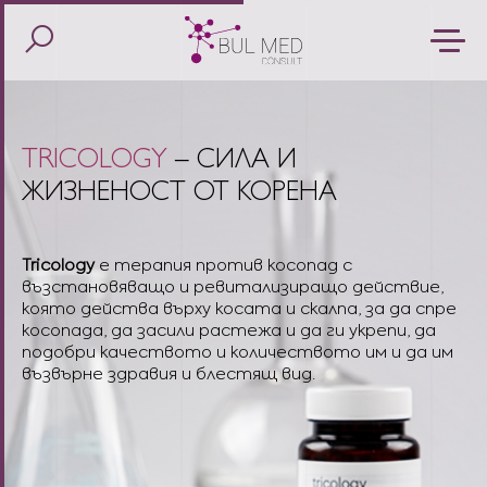
TRICOLOGY
– СИЛА И
ЖИЗНЕНОСТ ОТ КОРЕНА
Tricology
е терапия против косопад с
възстановяващо и ревитализиращо действие,
която действа върху косата и скалпа, за да спре
косопада, да засили растежа и да ги укрепи, да
подобри качеството и количеството им и да им
възвърне здравия и блестящ вид.