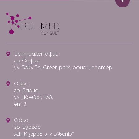
Централен офис:
гр. София
ул. Баку 5А, Green park, офис 1, партер
Офис:
гр. Варна:
ул. „Коево“, №3,
ет. 3
Офис:
гр. Бургас
ж.к. Изгрев, х-л „Авеню“