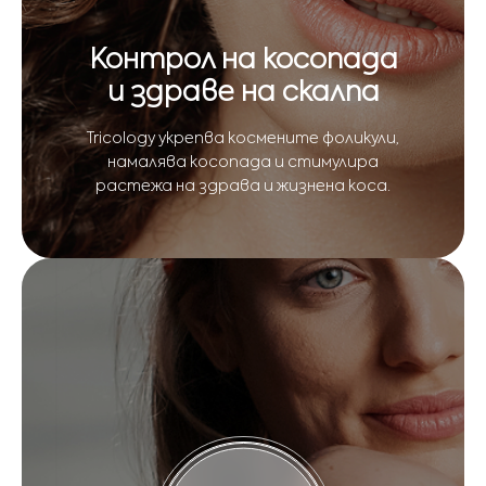
Контрол на косопада
и здраве на скалпа
Tricology укрепва космените фоликули,
намалява косопада и стимулира
растежа на здрава и жизнена коса.