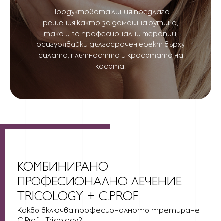
Продуктовата линия предлага
решения както за домашна рутина,
така и за професионални терапии,
осигурявайки дългосрочен ефект върху
силата, плътността и красотата на
косата.
КОМБИНИРАНО
ПРОФЕСИОНАЛНО ЛЕЧЕНИЕ
TRICOLOGY + C.PROF
Какво включва професионалното третиране
C.Prof + Tricology?