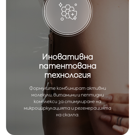
Иновативна
патентована
технология
Формулите комбинират активни
молекули, витамини и пептидни
комплекси за стимулиране на
микроциркулацията и регенерацията
на скалпа.