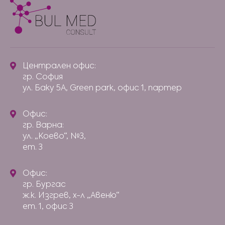
Централен офис:
гр. София
ул. Баку 5А, Green park, офис 1, партер
Офис:
гр. Варна:
ул. „Коево“, №3,
ет. 3
Офис:
гр. Бургас
ж.к. Изгрев, х-л „Авеню“
ет. 1, офис 3