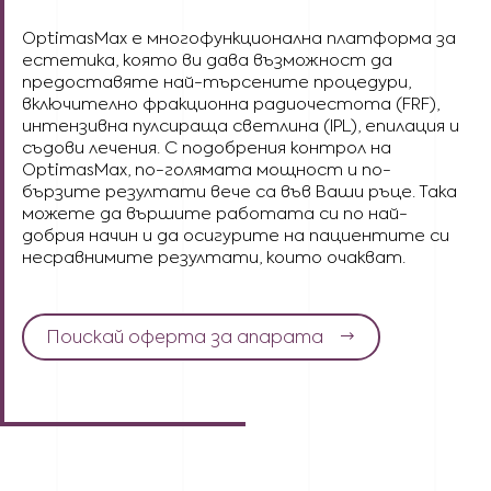
OptimasMax е многофункционална платформа за
естетика, която ви дава възможност да
предоставяте най-търсените процедури,
включително фракционна радиочестота (FRF),
интензивна пулсираща светлина (IPL), епилация и
съдови лечения. С подобрения контрол на
OptimasMax, по-голямата мощност и по-
бързите резултати вече са във Ваши ръце. Така
можете да вършите работата си по най-
добрия начин и да осигурите на пациентите си
несравнимите резултати, които очакват.
Поискай оферта за апарата