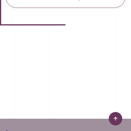
ИМАТЕ ОЩЕ
ВЪПРОСИ
?
Запишете час за безплатна бизнес
консултация
Пишете ни