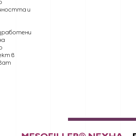
о
чността и
азработени
на
о
ект в
яват