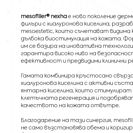
mesofiller® nexha
е ново поколение дерм
филъри с хиалуронова киселина, разр
mesoestetic
, които съчетават видима 
дълбока биостимулация на кожата. Ф
им се базира на иновативна технологи
гарантира високо ниво на безопаснос
ефективност и предвидими клинични р
Гамата комбинира кръстосано свърз
хиалуронова киселина с активни съст
янтарна киселина, които стимулират
клетъчната регенерация и подобрява
качеството на кожата отвътре.
Благодарение на тази синергия, mesofil
не само възстановява обема и кориги