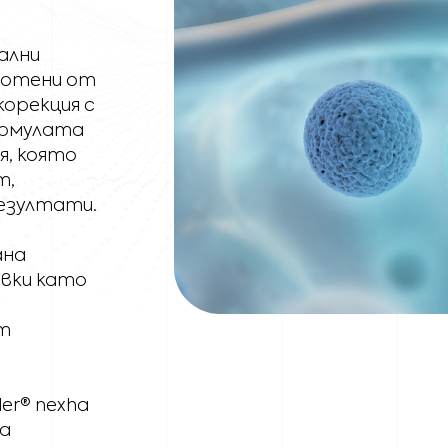
ални
аботени от
корекция с
ормулата
я, която
т,
езултати.
ана
авки като
т
ler® nexha
ра