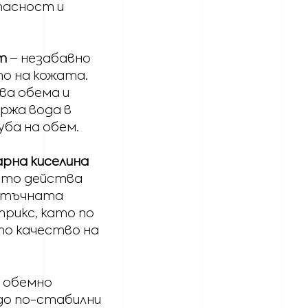
пасност и
т
– незабавно
о на кожата.
ва обема и
ржа вода в
уба на обем.
рна киселина
ято действа
летъчната
рикс, като по
то качество на
о обемно
 до по-стабилни