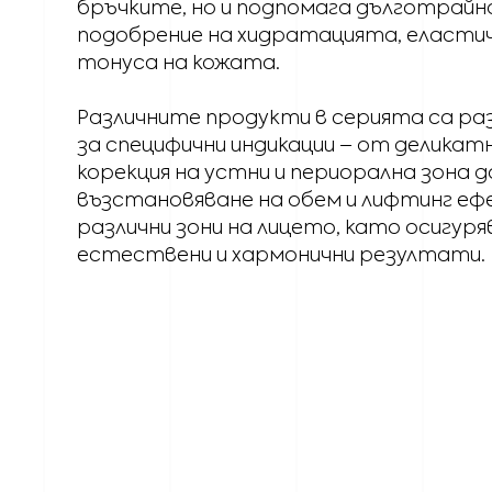
бръчките, но и подпомага дълготрайн
подобрение на хидратацията, еласти
тонуса на кожата.
Различните продукти в серията са р
за специфични индикации – от деликат
корекция на устни и периорална зона д
възстановяване на обем и лифтинг еф
различни зони на лицето, като осигур
естествени и хармонични резултати.