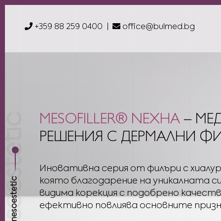
+359 88 259 0400
office@bulmed.bg
MESOFILLER® NEXHA
– М
Е
РЕШЕНИЯ С ДЕРМАЛНИ Ф
Иновативна серия от филъри с хиалур
която благодарение на уникалната с
mesoestetic
видима корекция с подобрено качест
ефективно повлиява основните призн