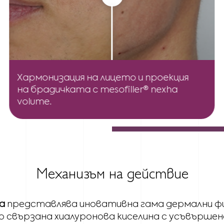
Хармонизация на лицето и проекция
на брадичката с mesofiller® nexha
volume.
Механизъм на действие
ha
представлява иновативна гама дермални фи
о свързана хиалуронова киселина с усъвърш