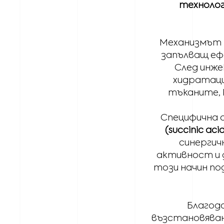
технолог
Механизмът 
запълващ еф
След инже
хидратаци
тъканите, к
Специфична 
(succinic aci
синергич
активност и 
този начин п
Благода
възстановяван