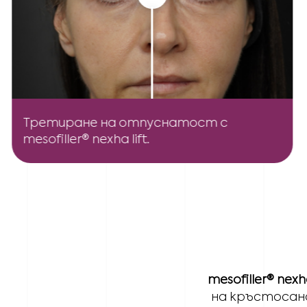
Третиране на отпуснатост с
mesofiller® nexha lift.
mesofiller® nex
на кръстосан