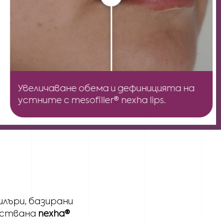
Увеличаване обема и дефиницията на
устните с mesofiller® nexha lips.
лъри, базирани
енствана
nexha®