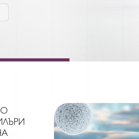
ВО
ИЛЪРИ
НА