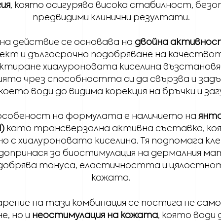
ия
, която осигурява висока стабилност, безо
предвидими клинични резултати.
на действие се основава на
двойна активнос
ект и дългосрочно подобряване на качествот
ктиране хиалуроновата киселина възстановя
ята чрез способността си да свързва и задъ
оето води до видима корекция на бръчки и заг
особеност на формулата е наличието на
янта
d)
като трансверзална активна съставка, ко
но с хиалуроновата киселина. Тя подпомага к
допринася за биостимулация на дермалния мат
одобрява тонуса, еластичността и цялостно
кожата.
рение на тази комбинация се постига не сам
е, но и
неостимулация на кожата
, която води