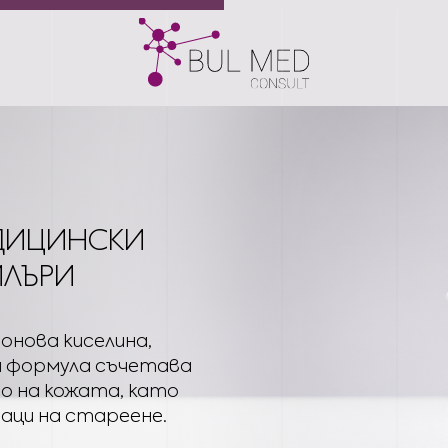
ДИЦИНСКИ
ИЛЪРИ
онова киселина,
и формула съчетава
во на кожата, като
аци на стареене.