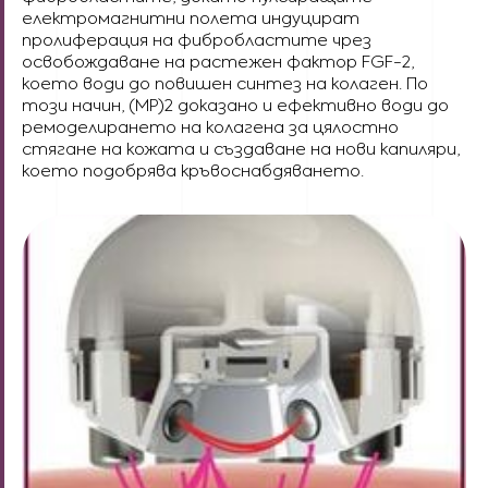
електромагнитни полета индуцират
пролиферация на фибробластите чрез
освобождаване на растежен фактор FGF-2,
което води до повишен синтез на колаген. По
този начин, (MP)2 доказано и ефективно води до
ремоделирането на колагена за цялостно
стягане на кожата и създаване на нови капиляри,
което подобрява кръвоснабдяването.