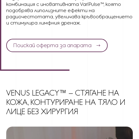
комбинация с иновативната VariPulse™, която
подобрява липолизните ефекти на
радиочестотата, увеличава кръвообращението
и стимулира лимфния дренаж.
Поискай оферта за апарата
VENUS LEGACY™ – СТЯГАНЕ НА
КОЖА, КОНТУРИРАНЕ НА ТЯЛО И
ЛИЦЕ БЕЗ ХИРУРГИЯ