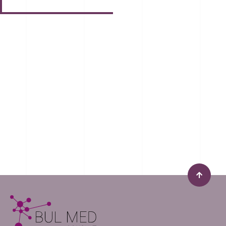
ИМАТЕ ОЩЕ
ВЪПРОСИ
?
Запишете час за безплатна бизнес
консултация
Пишете ни