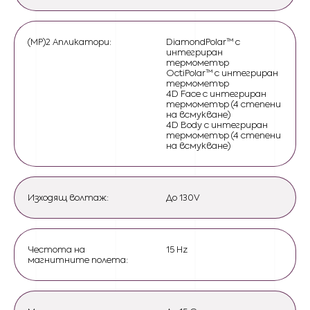
(MP)2 Апликатори:
DiamondPolar™ с
интегриран
термометър
OctiPolar™ с интегриран
термометър
4D Face с интегриран
термометър (4 степени
на всмукване)
4D Body с интегриран
термометър (4 степени
на всмукване)
Изходящ волтаж:
До 130V
Честота на
15 Hz
магнитните полета: