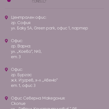
Централен офис:
гр. София
ул. Баку 5А, Green park, офис 1, партер
Офис:
гр. Варна:
ул. „Коево“, №3,
ет. 3
Офис:
гр. Бургас
ж.к. Изгрев, х-л „Авеню“
ет. 1, офис 3
Офис Северна Македония:
Скопие
ул. „Гаврил Константиновиќ “ 9Б