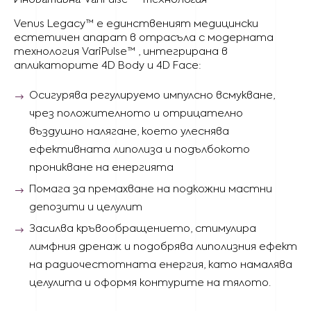
Иновативна VariPulse™ технология
Venus Legacy™ е единственият медицински
естетичен апарат в отрасъла с модерната
технология VariPulse™ , интегрирана в
апликаторите 4D Body и 4D Face:
Осигурява регулируемо импулсно всмукване,
чрез положителното и отрицателно
въздушно налягане, което улеснява
ефективната липолиза и подълбокото
проникване на енергията
Помага за премахване на подкожни мастни
депозити и целулит
Засилва кръвообращението, стимулира
лимфния дренаж и подобрява липолизния ефект
на радиочестотната енергия, като намалява
целулита и оформя контурите на тялото.