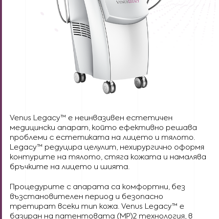
Venus Legacy™ e неинвазивен естетичен
медицински апарат, който ефективно решава
проблеми с естетиката на лицето и тялото.
Legacy™ редуцира целулит, нехирургично оформя
контурите на тялото, стяга кожата и намалява
бръчките на лицето и шията.
Процедурите с апарата са комфортни, без
възстановителен период и безопасно
третират всеки тип кожа. Venus Legacy™ е
базиран на патентовата (MP)2 технология, в