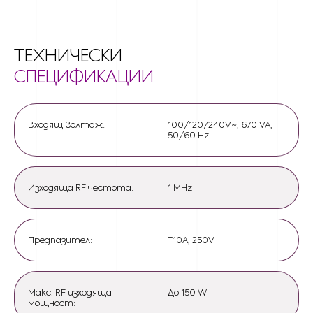
ТЕХНИЧЕСКИ
СПЕЦИФИКАЦИИ
Входящ волтаж:
100/120/240V~, 670 VA,
50/60 Hz
Изходяща RF честота:
1 MHz
Предпазител:
T10A, 250V
Макс. RF изходяща
До 150 W
мощност: