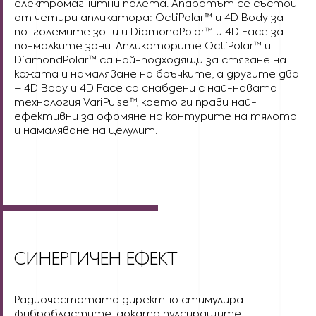
електромагнитни полета. Апаратът се състои
от четири апликатора: OctiPolar™ и 4D Body за
по-големите зони и DiamondPolar™ и 4D Face за
по-малките зони. Апликаторите OctiPolar™ и
DiamondPolar™ са най-подходящи за стягане на
кожата и намаляване на бръчките, а другите два
– 4D Body и 4D Face са снабдени с най-новата
технология VariPulse™, което ги прави най-
ефективни за офомяне на контурите на тялото
и намаляване на целулит.
СИНЕРГИЧЕН ЕФЕКТ
Радиочестотата директно стимулира
фибробластите, докато пулсиращите