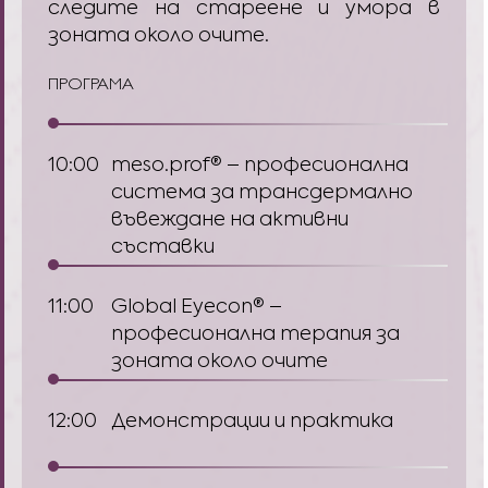
следите на стареене и умора в
зоната около очите.
ПРОГРАМА
10:00
meso.prof® – професионална
система за трансдермално
въвеждане на активни
съставки
11:00
Global Eyecon® –
професионална терапия за
зоната около очите
12:00
Демонстрации и практика