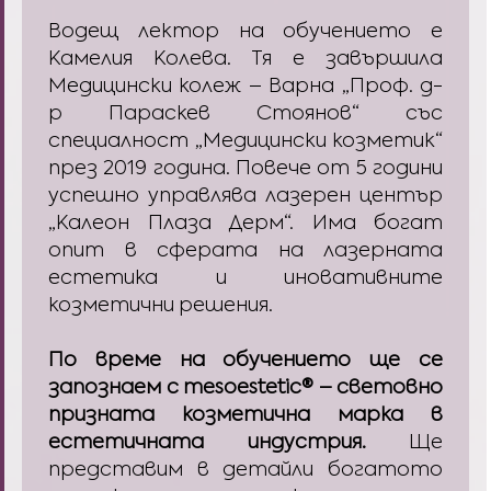
Водещ лектор на обучението е
Камелия Колева. Тя е завършила
Медицински колеж – Варна „Проф. д-
р Параскев Стоянов“ със
специалност „Медицински козметик“
през 2019 година. Повече от 5 години
успешно управлява лазерен център
„Калеон Плаза Дерм“. Има богат
опит в сферата на лазерната
естетика и иновативните
козметични решения.
По време на обучението ще се
запознаем с mesoestetic® – световно
призната козметична марка в
естетичната индустрия.
Ще
представим в детайли богатото