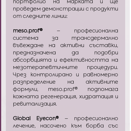
портфолио на марката и ще
проведем демонстрации с продукти
от следните линии:
meso.prof®
– професионална
система за трансдермално
въвеждане на активни съставки,
предназначена да подобри
абсорбцията и ефективността на
мезотерапевтичните процедури.
Чрез контролирано и равномерно
разпределение на активните
формули, meso.prof® подпомага
кожната регенерация, хидратация и
ревитализация.
Global Eyecon®
–
професионално
лечение, насочено към борба със