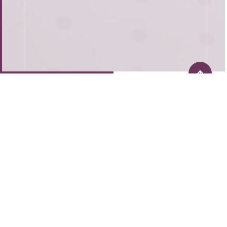
Централен офис:
гр. София
ул. Баку 5А, Green park, офис 1, партер
Офис:
гр. Варна: