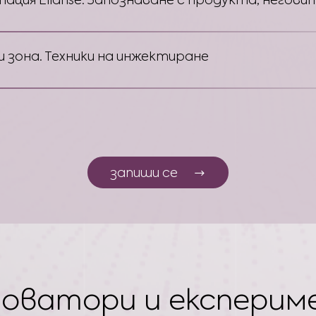
 зона. Техники на инжектиране
запиши се
новатори и експери