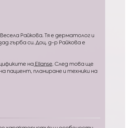
Весела Райкова. Тя е дерматолог и
д гърба си. Доц. д-р Райкова е
цификите на
Ellanse
. След това ще
а пациент, планиране и техники на
ите характеристики и особености