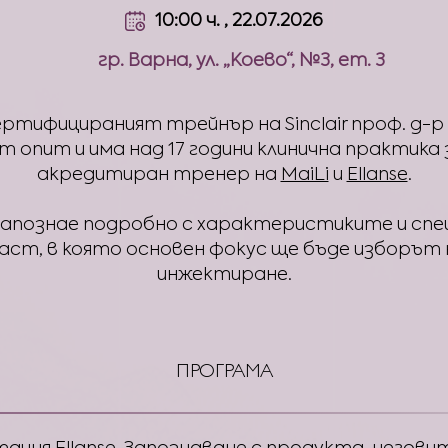
10:00 ч. , 22.07.2026
гр. Варна, ул. „Коево“, №3, ет. 3
тифицираният трейнър на Sinclair проф. д-р 
 опит и има над 17 години клинична практика за
акредитиран тренер на
MaiLi
и
Ellanse
.
апознае подробно с характеристиките и спе
т, в която основен фокус ще бъде изборът н
инжектиране.
ПРОГРАМА
ация Ellanse. Запознаване с продукта, негов