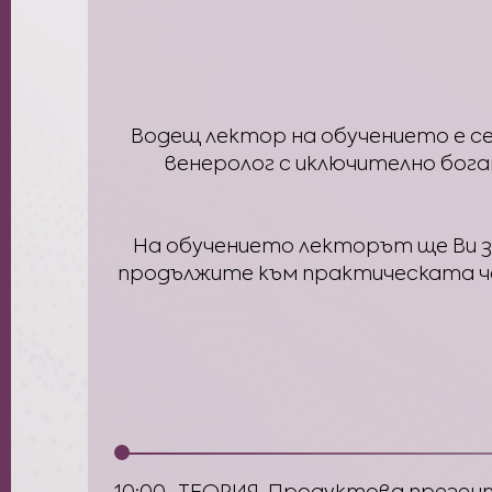
Водещ лектор на обучението е сер
венеролог с иключително богат
На обучението лекторът ще Ви з
продължите към практическата час
10:00
ТЕОРИЯ. Продуктова презент