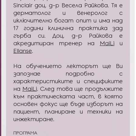
Sinclair доц. д-р Весела Райкова. Тя е
дерматолог и венеролог с
иключително богат опит и има над
17 години клинична практика зад
гърба си. Доц. д-р Райкова е
акредитиран тренер на
MaiLi
и
Ellanse
.
На обучението лекторът ще Ви
запознае подробно с
характеристиките и спецификите
на
MaiLi
. След това ще продължите
към практическата част, в която
основен фокус ще бъде изборът на
пациент, планиране и техники на
инжектиране.
ПРОГРАМА