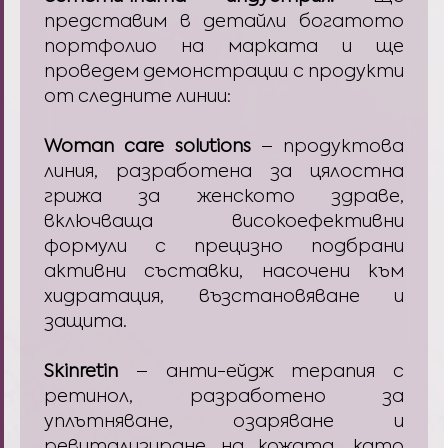
представим в детайли богатото
портфолио на марката и ще
проведем демонстрации с продукти
от следните линии:
Woman care solutions
– продуктова
линия, разработена за цялостна
грижа за женското здраве,
включваща високоефективни
формули с прецизно подбрани
активни съставки, насочени към
хидратация, възстановяване и
защита.
Skinretin
– анти-ейдж терапия с
ретинол, разработено за
уплътняване, озаряване и
ревитализиране на кожата, като