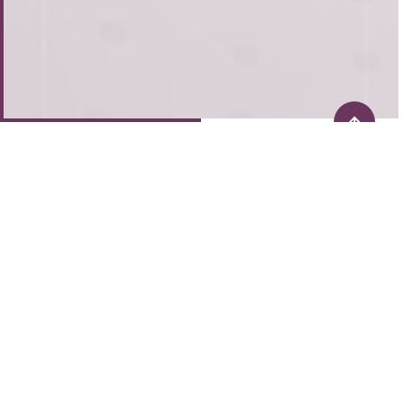
Централен офис:
гр. София
ул. Баку 5А, Green park, офис 1, партер
Офис:
гр. Варна: