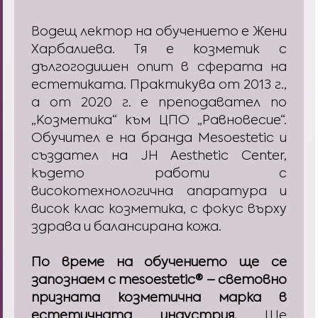
Водещ лектор на обучението е Жени
Харбалиева. Тя е козметик с
дългогодишен опит в сферата на
естетиката. Практикува от 2013 г.,
а от 2020 г. е преподавател по
„Козметика“ към ЦПО „Равновесие“.
Обучител е на бранда Mesoestetic и
създател на JH Aesthetic Center,
където работи с
високотехнологична апаратура и
висок клас козметика, с фокус върху
здрава и балансирана кожа.
По време на обучението ще се
запознаем с mesoestetic® – световно
призната козметична марка в
естетичната индустрия.
Ще