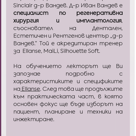
Sinclair д-р Вандев. Д-р Иван Вандев е
специалист по регенеративна
хирургия и имплантология
,
съосновател на Дентален,
Естетичен и Рентгенов център „д-р
Вандев.“ Той е акредитиран тренер
за Ellanse, MaiLi, Silhouette Soft.
На обучението лекторът ще Ви
запознае подробно с
характеристиките и спецификите
на
Ellanse
. След това ще продължите
към практическата част, в която
основен фокус ще бъде изборът на
пациент, планиране и техники на
инжектиране.