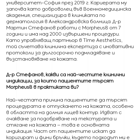
университет-София през 2019 г. Кариерата му
започва като доброволец във Военномедицинска
академия, специализира в клиниката по
дерматология в Александровска болница. Д-р
Мартин Стефанов работи с Morpheus8 от 7
години и има над 2000 извършени процедури.
Като управляващ партньор в Time Aesthetics,
той съчетава клинична експертиза с иновативни
протоколи за дългосрочно подмладяване и
възстановяване на кожата.
Д-р Стефанов, какви са най-честите клинични
индикации, за които пациентите търсят
Morpheus8 в практиката ви?
Най-честата причина пациентите да търсят
процедурата е отпускането на кожата, особено
в областта на долния лицев контур. Идват с
очакване за подобряване на текстурата и
стягане на кожата – това е основната
индикация. Част от пациентите искат да
коригират и фини бръчки, където подходът ми е