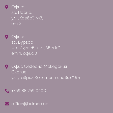
Офис:
гр. Варна:
ул. „Коево“, №3,
ет. 3
Офис:
гр. Бургас
ж.к. Изгрев, х-л „Авеню“
ет. 1, офис 3
Офис Северна Македония:
Скопие
ул. „Гаврил Константиновиќ “ 9Б
+359 88 259 0400
office@bulmed.bg