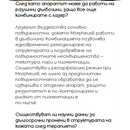
След като апаратът може да работи на
различни дълбочини, защо все още
комбинирате с лазер?
Лазерът въздейства основно
повърхностно, докато Morpheus8 работи
в дълбочина. Комбинацията позволява
едновременно ремоделиране на
структурата и подобряване на
повърхностните несъвършенства –
текстура, пори и пигментации.
Съществува и ресърфейсинг режим при
Morpheus8, но лично аз предпочитам
повърхностната обработка да се
извършва с отделен апарат, защото
резултатът е по-контролируем и
рискът от пигментации е
по-нисък.
Съществуват ли научни данни за
дългосрочни промени в структурата на
кожата след терапията?