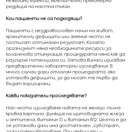
нежелани ефекти, включително прекомерна
редукция на мастна тъкан.
Кои пациенти не са подходящи?
Пациенти с нездравословен начин на живот,
хранителни дефицити или анемия често не
постигат оптимален резултат. Когато
организмът няма необходимите ресурси за
колагенова стимулация, процедурата няма как да
разгърне потенциала си. Затова винаги изисквам
предварителни лабораторни изследвания. В
много случаи дори отлагам процедурата, ако
установя дефицити, за да могат те първо да
бъдат коригирани.
Какви показатели проследявате?
Най-често изследваме нивата на желязо, пълна
кръвна картина, функция на щитовидната жлеза
и антитела, витамин D и витамин B12. Целта е да
се установи дали има достатъчен „субстрат„
за колагенообразуване. При дефицити –