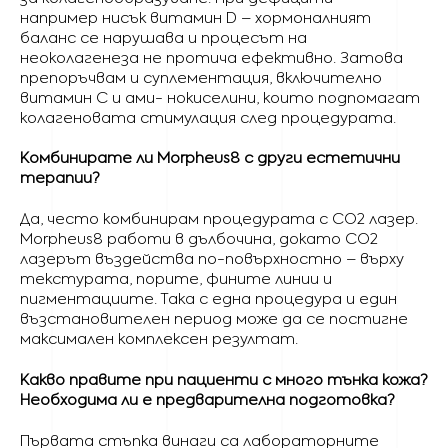
например нисък витамин D – хормоналният
баланс се нарушава и процесът на
неоколагенеза не протича ефективно. Затова
препоръчвам и суплементация, включително
витамин C и ами- нокиселини, които подпомагат
колагеновата стимулация след процедурата.
Комбинирате ли Morpheus8 с други естетични
терапии?
Да, често комбинирам процедурата с CO2 лазер.
Morpheus8 работи в дълбочина, докато CO2
лазерът въздейства по-повърхностно – върху
текстурата, порите, фините линии и
пигментациите. Така с една процедура и един
възстановителен период може да се постигне
максимален комплексен резултат.
Какво правите при пациенти с много тънка кожа?
Необходима ли е предварителна подготовка?
Първата стъпка винаги са лабораторните