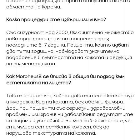
особено подходящ за стрии и отпусната кожа в
областта на корема.
Колко процедури сте извършили лично?
Със сигурност над 2000, включително множество
повторни посещения от пациенти през
последните 6–7 години. Пациенти, които идват
два пъти годишно, наблюдават значително
подобрение в плътността на кожата и редукция
на пигментацията.
Как Morpheus8 се вписва в общия ви подход към
естетиката на лицето?
Това е апаратът, който дава естествен контур
и младежки вид на кожата, без обемни филъри.
Дори при пациенти със сериозни здравословни
проблеми или хронични заболявания резултатите
са видими и устойчиви. За мен най-важното е, че
стимулира естествения колаген, без да
нарушава текстурата на кожата.