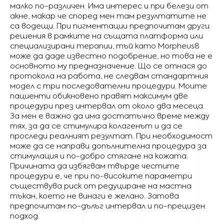
малко по-различен. Има интерес и при белези от
акне, макар че според мен там резултатите не
са водещи. При пигментации предпочитам други
решения в рамките на същата платформа или
специализирани терапии, тъй като Morpheus8
може да даде известно подобрение, но това не е
основното му предназначение. Що се отнася до
протокола на работа, не следвам стандартния
модел с три последователни процедури. Моите
пациенти обикновено правят максимум две
процедури през интервал от около два месеца.
За мен е важно да има достатъчно време между
тях, за да се стимулира колагенът и да се
проследи реалният резултат. При необходимост
може да се направи допълнителна процедура за
стимулация и по-добро стягане на кожата.
Причината да избягвам твърде честите
процедури е, че при по-високите параметри
съществува риск от редуциране на мастна
тъкан, което не винаги е желано. Затова
предпочитам по-дълъг интервал и по-прецизен
подход.