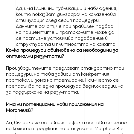
Да, има клинични публикации и наблюдения,
които показват дългосрочна колагенова
стимулация след серия процедури.
Данните сочат, че при правилен подбор
на пациентите и протоколите може да
се постигне устойчиво подобрение в
структурата и плътността на кожата.
Колко процедури обикновено са необходими за
оптимални резултати?
Производителите предлагат стандартно три
процедури, но това зависи от конкретния
протокол и зона на третиране. Най-често се
препоръчва по една процедура веднъж годишно
за поддържане на резултата.
Има ли потенциални нови приложения на
Morpheus8?
Да, въпреки че основният ефект остава стягане
на кожата и редукция на отпускане. Morpheus8 е