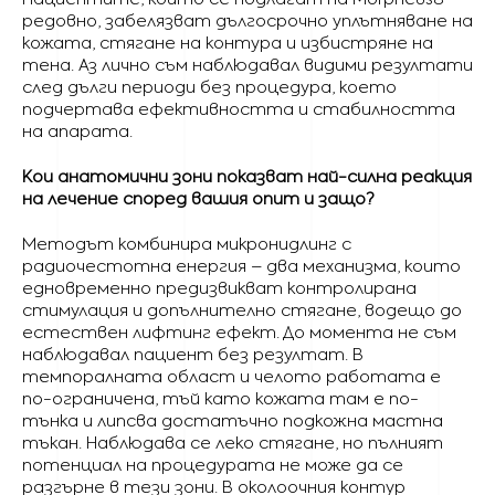
редовно, забелязват дългосрочно уплътняване на
кожата, стягане на контура и избистряне на
тена. Аз лично съм наблюдавал видими резултати
след дълги периоди без процедура, което
подчертава ефективността и стабилността
на апарата.
Кои анатомични зони показват най-силна реакция
на лечение според вашия опит и защо?
Методът комбинира микронидлинг с
радиочестотна енергия – два механизма, които
едновременно предизвикват контролирана
стимулация и допълнително стягане, водещо до
естествен лифтинг ефект. До момента не съм
наблюдавал пациент без резултат. В
темпоралната област и челото работата е
по-ограничена, тъй като кожата там е по-
тънка и липсва достатъчно подкожна мастна
тъкан. Наблюдава се леко стягане, но пълният
потенциал на процедурата не може да се
разгърне в тези зони. В околоочния контур