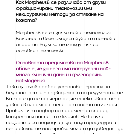
Как Morpheus8 се различава от други
фракционирани технологии или
нехирургични методи за стягане на
кожата?
Morpheus8 не е изцяло нова технология.
Всъщност вече съществуват и по-нови
апарати. Разликите между тях са
основно технически.
Основното предимство на Morpheus8
обаче е, че за него има натрупани най-
много клинични данни и дългосрочни
наблюдения
.
Това означава добре установен профил на
безопасност и предвидимост на резултатите.
Важно е да се подчертае, че ефективността
зависи в огромна степен от опита на лекаря.
Правилният подбор на параметри според
конкретния пациент е ключов. Не всички
пациенти са подходящи за тази процедура и
неправилните настройки могат да доведат до