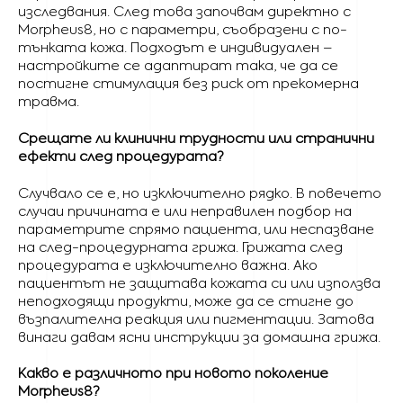
изследвания. След това започвам директно с
Morpheus8, но с параметри, съобразени с по-
тънката кожа. Подходът е индивидуален –
настройките се адаптират така, че да се
постигне стимулация без риск от прекомерна
травма.
Срещате ли клинични трудности или странични
ефекти след процедурата?
Случвало се е, но изключително рядко. В повечето
случаи причината е или неправилен подбор на
параметрите спрямо пациента, или неспазване
на след-процедурната грижа. Грижата след
процедурата е изключително важна. Ако
пациентът не защитава кожата си или използва
неподходящи продукти, може да се стигне до
възпалителна реакция или пигментации. Затова
винаги давам ясни инструкции за домашна грижа.
Какво е различното при новото поколение
Morpheus8?