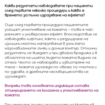
Какви резултати наблюдавате при пациенти
след първите няколко процедури и какво е
времето за пълно изразяване на ефекта?
Още след първата процедура пациентите
усещат уплътняване на кожата – това е най-
ранният и универсален ефект. Впоследствие се
наблюдава лифтинг, както и редуциране на
излишни мастни натрупвания в зони като
назолабиалните гънки и долния контур. Отлични
резултати се виждат и при двойна брадичка и в
областта на шията, където кожата видимо се
стяга. Често се наблюдава и избистряне на
тена – кожата изглежда по-свежа, по-плътна и
по-здрава, а дребните несъвършенства се
изглаждат.
Въпреки това основната индикация остава
стимулирането на колагена и уплътняването на
кожата.
Пациентите, които се подлагат на Morpheus8