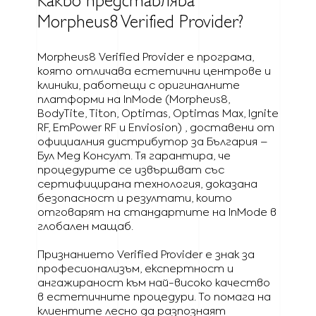
Какво представлява
Morpheus8 Verified Provider?
Morpheus8 Verified Provider е програма,
която отличава естетични центрове и
клиники, работещи с оригиналните
платформи на InMode (Morpheus8,
BodyTite, Titon, Optimas, Optimas Max, Ignite
RF, EmPower RF и Enviosion) , доставени от
официалния дистрибутор за България –
Бул Мед Консулт. Тя гарантира, че
процедурите се извършват със
сертифицирана технология, доказана
безопасност и резултати, които
отговарят на стандартите на InMode в
глобален мащаб.
Признанието Verified Provider е знак за
професионализъм, експертност и
ангажираност към най-високо качество
в естетичните процедури. То помага на
клиентите лесно да разпознаят