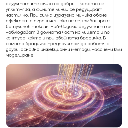
резултатите също са добри – кожата се
уплътнява, а фините линии се редуцират
частично. При силно изразена мимика обаче
ефектът е ограничен, ако не се комбинира с
ботулинов токсин. Най-видими резултати се
наблюдават в долната част на лицето и по
контура, както и при двойната брадичка. В
самата брадичка предпочитам да работя с
други, основно инжекционни методи, насочени към
моделиране.