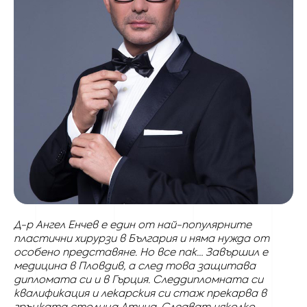
Д-р Ангел Енчев е един от най-популярните
пластични хирурзи в България и няма нужда от
особено представяне. Но все пак… Завършил е
медицина в Пловдив, а след това защитава
дипломата си и в Гърция. Следдипломната си
квалификация и лекарския си стаж прекарва в
гръцката столица Атина. Следват няколко