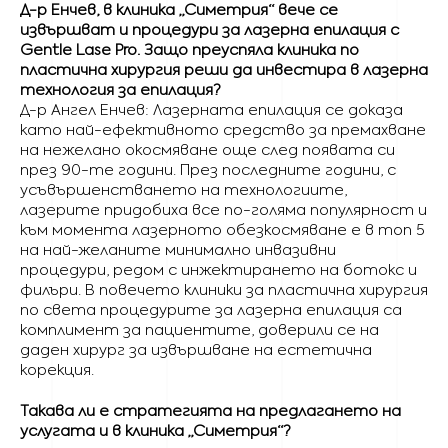
Д-р Енчев, в клиника „Симетрия“ вече се
извършват и процедури за лазерна епилация с
Gentle Lase Pro. Защо преуспяла клиника по
пластична хирургия реши да инвестира в лазерна
технология за епилация?
Д-р Ангел Енчев: Лазерната епилация се доказа
като най-ефективното средство за премахване
на нежелано окосмяване още след появата си
през 90-те години. През последните години, с
усъвършенстването на технологиите,
лазерите придобиха все по-голяма популярност и
към момента лазерното обезкосмяване е в топ 5
на най-желаните минимално инвазивни
процедури, редом с инжектирането на ботокс и
филъри. В повечето клиники за пластична хирургия
по света процедурите за лазерна епилация са
комплимент за пациентите, доверили се на
даден хирург за извършване на естетична
корекция.
Такава ли е стратегията на предлагането на
услугата и в клиника „Симетрия“?