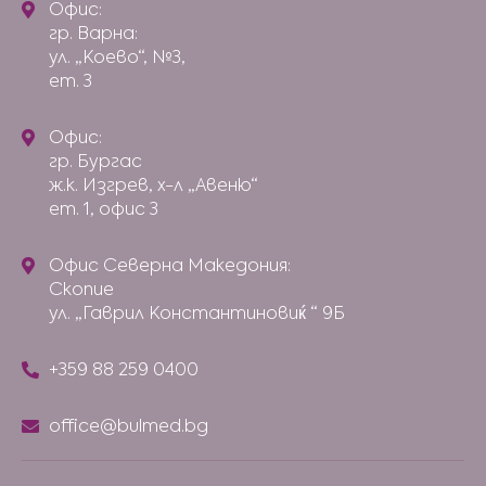
Офис:
гр. Варна:
ул. „Коево“, №3,
ет. 3
Офис:
гр. Бургас
ж.к. Изгрев, х-л „Авеню“
ет. 1, офис 3
Офис Северна Македония:
Скопие
ул. „Гаврил Константиновиќ “ 9Б
+359 88 259 0400
office@bulmed.bg