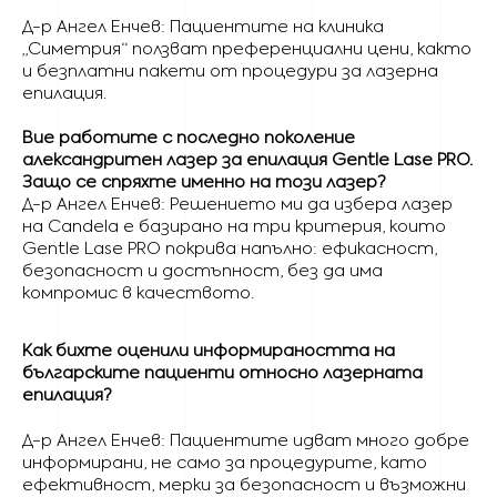
Д-р Ангел Енчев: Пациентите на клиника
„Симетрия“ ползват преференциални цени, както
и безплатни пакети от процедури за лазерна
епилация.
Вие работите с последно поколение
александритен лазер за епилация Gentle Lase PRO.
Защо се спряхте именно на този лазер?
Д-р Ангел Енчев: Решението ми да избера лазер
на Candela е базирано на три критерия, които
Gentle Lase PRO покрива напълно: ефикасност,
безопасност и достъпност, без да има
компромис в качеството.
Как бихте оценили информираността на
българските пациенти относно лазерната
епилация?
Д-р Ангел Енчев: Пациентите идват много добре
информирани, не само за процедурите, като
ефективност, мерки за безопасност и възможни