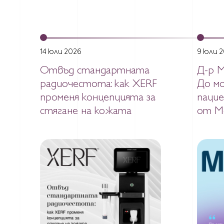
14 юли 2026
9 юли 
Отвъд стандартната
Д-р 
радиочестота: как XERF
До мо
променя концепцията за
паци
стягане на кожата
от M