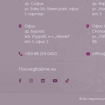
гр. София
гр. Ва
ул. Баку 5А, Green park, офис
ул. „К
1, партер
ет. 3
Офис:
Офис 
гр. Бургас
Скопи
ж.к. Изгрев, х-л „Авеню“
ул. „Г
ет. 1, офис 3
9Б
+359 88 259 0400
offic
Последвайте ни:
© Бул Мед Консул