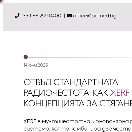
+359 88 259 0400
office@bulmed.bg
14 юли 2026
ОТВЪД СТАНДАРТНАТА
РАДИОЧЕСТОТА: КАК
XERF
КОНЦЕПЦИЯТА ЗА СТЯГАН
XERF е мултичестотна монополярна
система, която комбинира две често