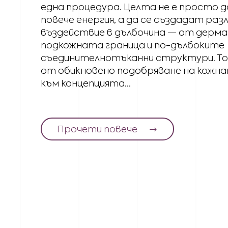
една процедура. Целта не е просто д
повече енергия, а да се създадат раз
въздействие в дълбочина — от дерм
подкожната граница и по-дълбоките
съединителнотъканни структури. То
от обикновено подобряване на кожн
към концепцията...
Прочети повече