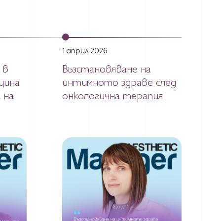
1 април 2026
 в
Възстановяване на
цина
интимното здраве след
 на
онкологична терапия