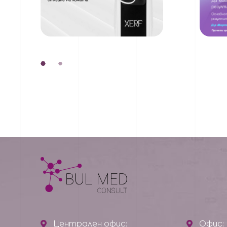
Централен офис:
Офис: