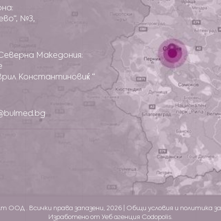
рна:
оево“, №3,
Северна Македония:
е
аврил Константиновиќ “
e@bulmed.bg
т ООД . Всички права запазени, 2026 |
Общи условия и политика з
Изработено от Уеб агенция Codopolis.