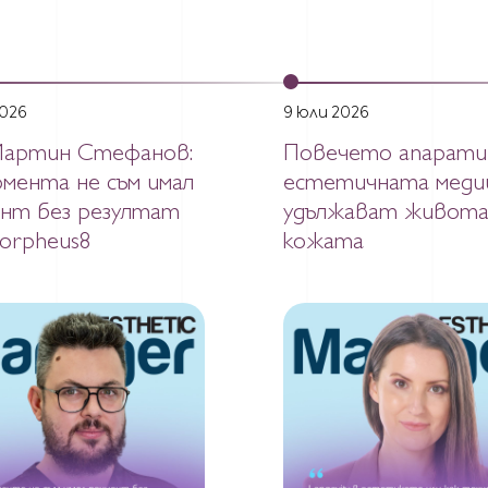
2026
9 юли 2026
Мартин Стефанов:
Повечето апарати
мента не съм имал
естетичната меди
ент без резултат
удължават живота
orpheus8
кожата