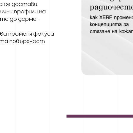
а се достави
лични профили на
ата до дермо-
ва променя фокуса
ата повърхност