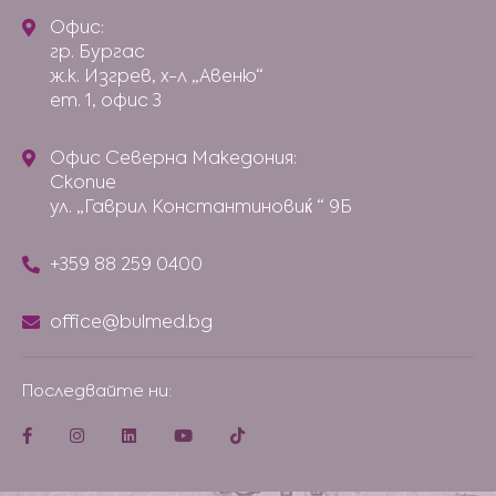
Офис:
гр. Бургас
ж.к. Изгрев, х-л „Авеню“
ет. 1, офис 3
Офис Северна Македония:
Скопие
ул. „Гаврил Константиновиќ “ 9Б
+359 88 259 0400
office@bulmed.bg
Последвайте ни: