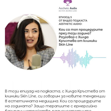
В този епизад на подкаста, с Хилда Кръстева от
клиники Skin Line, си говорим за новите тенденции
в естетичната медицина. Кои са процедурите
на годината? Защо терапиите с ернергийно
базирани устройства, радиочестотните