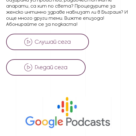
апарати, са хит по света? Процедурите за
женско интимно здраве навлизат ли в Бъграия? И
още много други теми. Вижте епизода!
Абонирайте се за подкаста!
Слушай сега
Гледай сега