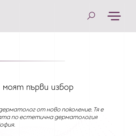
е моят първи избор
дерматолог от ново поколение. Тя е
иката по естетична дерматология
София.