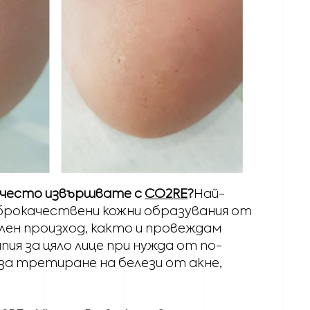
й-често извършвате с
CO2RE
?
Най-
брокачествени кожни образувания от
лен произход, както и провеждам
я за цяло лице при нужда от по-
за третиране на белези от акне,