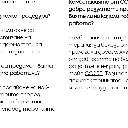
притеснение.
Комбинацията от
CO
добри резултати при
 колко процедури?
Бихте ли ни казали п
работа?
 или акне са
остигане на
Комбинацията от дв
е дерматози за
терапия за белези от
 на една сесия.
прилагала досега. А
от давността на бел
ви са предимствата
фаза, т.е. е незрял,
 сте работили?
това
CO2RE
. Тази п
архитектониката на б
 задаване на най-
която е трудно пост
етрите според
можен абсолютно
т според терапията,