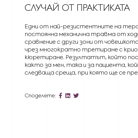
СЛУЧАЙ ОТ ПРАКТИКАТА
Едни от най-резистентните на терап
постоянна механична травма от ходе
сравнение с други зони от човешкото 
чрез многократно третиране с криот
кюретиране. Резултатът, който пост
както за мен, така и за пациента, к
следваща среща, при която ще се п
Споделете: