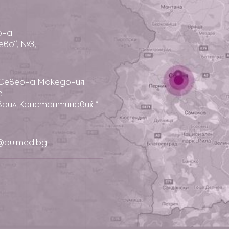
рна:
оево“, №3,
Северна Македония:
е
аврил Константиновиќ “
e@bulmed.bg