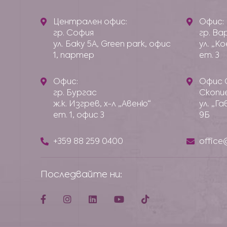
Централен офис:
Офис:
гр. София
гр. Ва
ул. Баку 5А, Green park, офис
ул. „К
1, партер
ет. 3
Офис:
Офис 
гр. Бургас
Скопи
ж.к. Изгрев, х-л „Авеню“
ул. „Г
ет. 1, офис 3
9Б
+359 88 259 0400
offic
Последвайте ни: