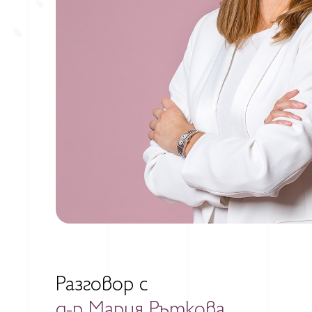
Разговор с
д-р Мария Ръткова