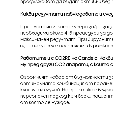
продължават да бъдат активни без 
Какви резултати наблюдавате и след
При състояния като купероза/розацея
необходими около 4-6 процедури за д
максимален резултат. При вируснит
щастие успех е постижим и в рамките
Работите и с
CO2RE
на Candela. Как
му пред други CO2 апарати, с които
Огромният набор от възможности за
оптималната комбинация от парам
клиничния случай. На практика е въз
персонален подход към всеки пациен
от която се нуждае.