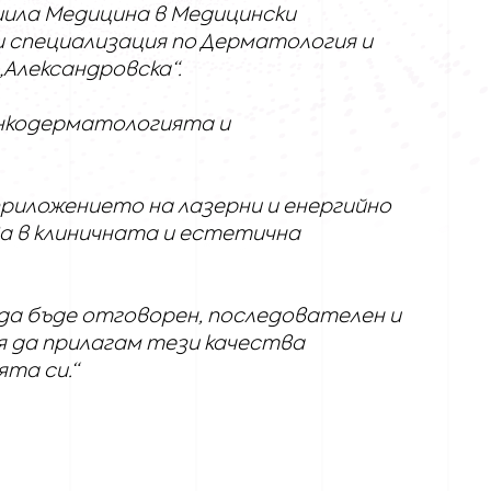
шила Медицина в Медицински
 специализация по Дерматология и
„Александровска“.
нкодерматологията и
риложението на лазерни и енергийно
а в клиничната и естетична
 да бъде отговорен, последователен и
я да прилагам тези качества
та си.“