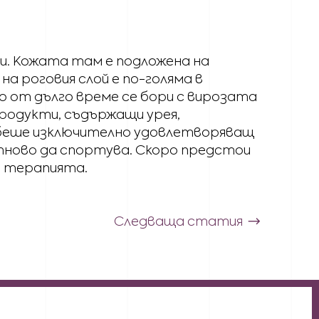
и. Кожата там е подложена на
 роговия слой е по-голяма в
то от дълго време се бори с вирозата
родукти, съдържащи урея,
a беше изключително удовлетворяващ
 отново да спортува. Скоро предстои
а терапията.
Следваща статия