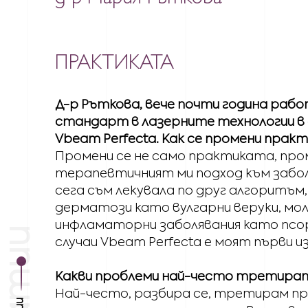
ПРАКТИКАТА
Д-р Ръткова, вече почти година раб
стандарт в лазерните технологии в
Vbeam Perfecta. Как се промени прак
Промени се не само практиката, пром
терапевтичният ми подход към забол
сега съм лекувала по друг алгоритъм
дерматози като вулгарни веруки, мол
инфламаторни заболявания като псор
случаи Vbeam Perfecta е моят първи и
Какви проблеми най-често третират
Най-често, разбира се, третирам пр