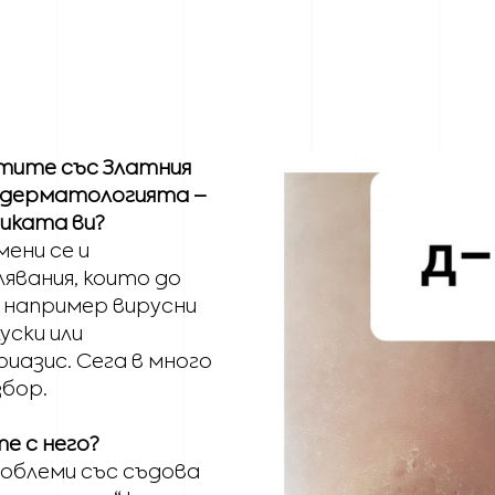
отите със Златния
 дерматологията –
тиката ви?
ени се и
явания, които до
, например вирусни
уски или
иазис. Сега в много
збор.
е с него?
облеми със съдова