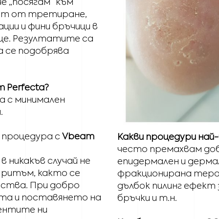
че „посягам“ към
аят от третиране,
ации и фини бръчици в
ъце. Резултатите са
а се подобрява
 Perfecta?
а с минимален
.
 процедура с
Vbeam
Какви процедури на
често премахвам до
в никакъв случай не
епидермален и дерма
 ритъм, както се
фракционирана терапи
йства. При добро
дълбок пилинг ефект 
ята и поставянето на
бръчки и т.н.
иентите ни