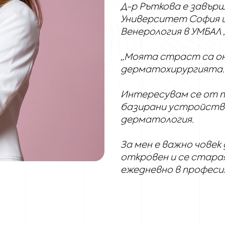
Д-р Ръткова е завър
Университет София и
Венерология в УMБАЛ 
„Моята страст са о
дерматохирургията.
Интересувам се от п
базирани устройств
дерматология.
За мен е важно човек
откровен и се стара
ежедневно в професия