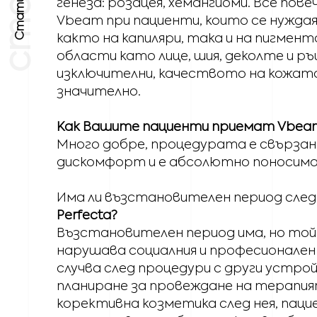
Статии
генеза: розацея, хемангиоми. Все пове
Vbeam при пациенти, които се нужд
както на капиляри, така и на пигмент
области като лице, шия, деколте и р
изключителни, качеството на кожат
значително.
Как Вашите пациенти приемат Vbeam
Много добре, процедурата е свързан
дискомфорт и е абсолютно поносима
Има ли възстановителен период след
Perfecta?
Възстановителен период има, но той 
нарушава социалния и професионален
случва след процедури с други устро
планиране за провеждане на терапи
корективна козметика след нея, пац