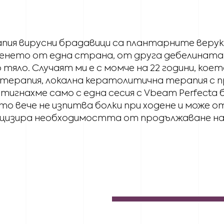
ия вирусни брадавици са плантарните верук
нето от една страна, от друга дебелината на
тяло. Случаят ми е с момче на 22 години, кое
ерапия, локална кератолитична терапия с п
игнахме само с една сесия с Vbeam Perfect
ойто вече не изпитва болки при ходене и може
рецизира необходимостта от продължаване н