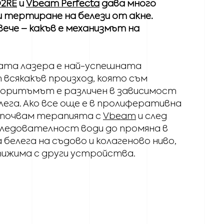
2RE
и
Vbeam Perfecta
дава много
 тертиране на белези от акне.
овече – какъв е механизмът на
ата лазера е най-успешната
 всякакъв произход, която съм
лгоритъмът е различен в зависимост
ега. Ако все още е в пролиферативна
 започвам терапията с
Vbeam
и след
оследователност води до промяна в
елега на съдово и колагеново ниво,
ижима с други устройства.