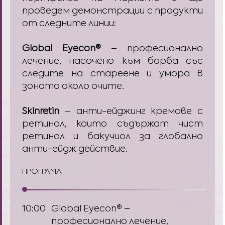
проведем демонстрации с продукти
от следните линии:
Global Eyecon®
–
професионално
лечение, насочено към борба със
следите на стареене и умора в
зоната около очите.
Skinretin
–
анти-ейджинг кремове с
ретинол, които съдържат чист
ретинол и бакучиол за глобално
анти-ейдж действие.
ПРОГРАМА
10:00
Global Eyecon® –
професионално лечение,