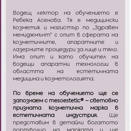
Водещ лектор на обучението е
Ребека Асенова. Тя е медицински
козметик и магистър по ,,Здравен
мениджмънт” с опит в сферата на
козметичните, апаратните и
лазерните процедури за лице и тяло.
Има опит и като обучител на
водещи апаратни технологии в
областта на естетичната
медицина и козметологията.
По време на обучението ще се
запознаем с mesoestetic® – световно
призната козметична марка в
естетичната индустрия.
Ще
представим в детайли богатото
портфолио на марката и ще