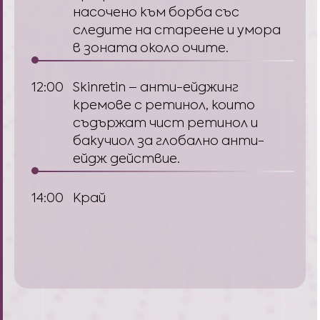
насочено към борба със
следите на стареене и умора
в зоната около очите.
12:00
Skinretin – анти-ейджинг
кремове с ретинол, които
съдържат чист ретинол и
бакучиол за глобално анти-
ейдж действие.
14:00
Край