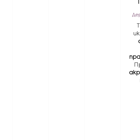
Де
Т
и
пр
П
ак