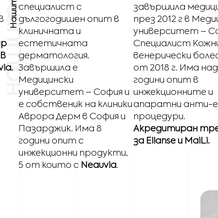
специалист с
завършила медиц
в
дългогодишен опит в
през 2012 г в Мед
клиничната и
университет – С
ер
естетичната
Специалист Кожни
PB
дерматология.
венерически бол
ia.
Завършила е
от 2018 г. Има над
Медицински
години опит в
университет – София и
инжекционните и
е собственик на клиники
апаратни анти-
Аврора Дерм в София и
процедури.
Пазарджик. Има 8
Акредитиран тр
години опит с
за Ellanse и MaiLi.
инжекционни продукти,
5 от които с
Neauvia
.