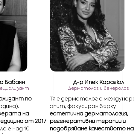
а Бабаян
Д-р Ипек Карагюл
пециализант
Дерматолог и венеролог
иализант по
Тя е дерматолог с междунар
одина).
опит, фокусиран върху
ферата на
естетична дерматология,
дицина от 2017
регенеративни терапии и
а е над 10
подобряване качеството на