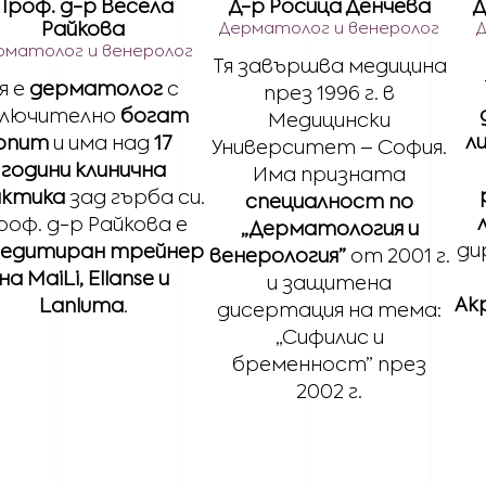
Проф. д-р Весела
Д-р Росица Денчева
Д
Райкова
Дерматолог и венеролог
рматолог и венеролог
Тя завършва медицина
я e
дерматолог
с
през 1996 г. в
ключително
богат
Медицински
л
опит
и има над
17
Университет – София.
години клинична
Има призната
актика
зад гърба си.
специалност по
роф. д-р Райкова е
„Дерматология и
ди
редитиран трейнер
венерология”
от 2001 г.
на MaiLi, Ellanse и
и защитена
Ак
Lanluma
.
дисертация на тема:
„Сифилис и
бременност” през
2002 г.