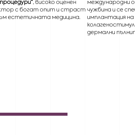
процедури“
, високо оценен
международни о
ктор с богат опит и страст
чужбина и се сп
ъм естетичната медицина.
имплантация на 
колагеностимул
дермални пълни