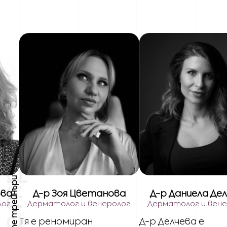
Нашите трейнъри
ова
Д-р Зоя Цветанова
Д-р Даниела Де
лог
Дерматолог и венеролог
Дерматолог и вен
Тя е реномиран
Д-р Делчева e