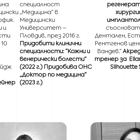
ина
специалност
регенерат
ицински
„Медицина“ в
хирургия
офия.
Медицински
имплантол
 и
Университет –
съосноват
ести
Пловдив, през 2016 г.
Дентален, Ест
 10
Придобити клинични
Рентгенов цен
специалности: “Кожни и
Вандев.“
Акре
венерически болести”
тренер за Ellan
ейдж
(2022 г.) Придобива ОНС
Silhouette 
„Доктор по медицина“
ейнер
(2023 г.)