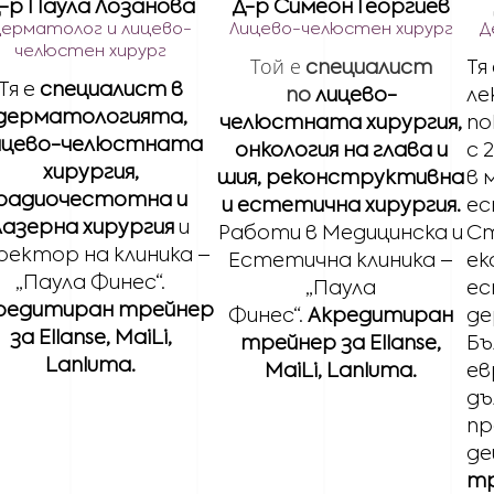
-р Паула Лозанова
Д-р Симеон Георгиев
Дерматолог и лицево-
Лицево-челюстен хирург
Д
челюстен хирург
Той е
специалист
Тя
Тя е
специалист в
по
лицево-
ле
дерматологията,
челюстната хирургия,
по
ицево-челюстната
онкология на глава и
с 
хирургия,
шия, реконструктивна
в 
радиочестотна и
и естетична хирургия.
ес
лазерна хирургия
и
Работи в Медицинска и
Ст
ректор на клиника –
Естетична клиника –
ек
„Паула Финес“.
„Паула
е
редитиран трейнер
Финес“.
Акредитиран
де
за Ellanse, MaiLi,
трейнер за Ellanse,
Бъ
Lanluma.
MaiLi, Lanluma.
ев
дъ
пр
де
тр