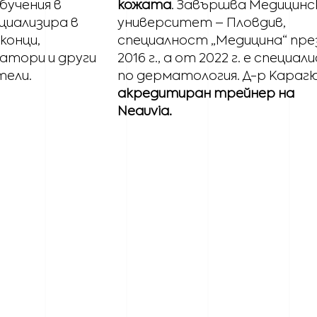
бучения в
кожата
. Завършва Медицинс
ециализира в
университет – Пловдив,
конци,
специалност „Медицина“ пре
атори и други
2016 г., а от 2022 г. е специал
тели.
по дерматология. Д-р Карагю
акредитиран трейнер на
Neauvia.