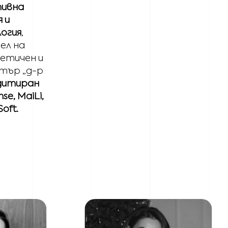
ивна
 и
огия
,
ел на
етичен и
тър „д-р
дитиран
se, MaiLi,
Soft.