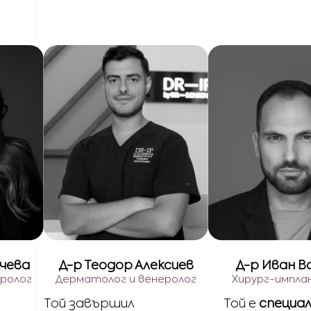
лчева
Д-р Теодор Алексиев
Д-р Иван В
еролог
Дерматолог и венеролог
Хирург-импла
Той завършил
Той е
специа