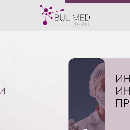
И
И
И
ПР