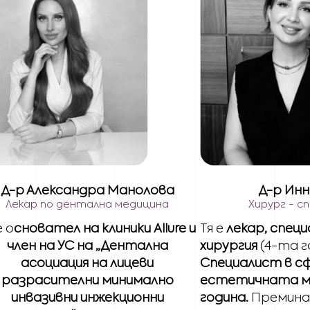
Д-р Александра Манолова
Д-р Инн
Лекар по дентална медицина
Хирург - с
е о
сновател на клиники Allure и
Тя е
лекар, спец
член на УС на „Дентална
хирургия
(4-та г
асоциация на лицеви
Специалист в с
разрасителни минимално
естетичната ме
инвазивни инжекционни
година.
Преминал