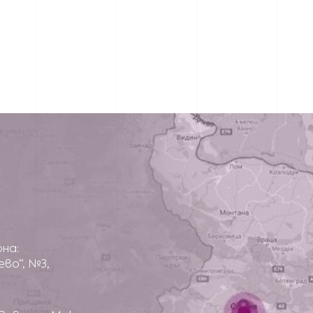
рна:
оево“, №3,