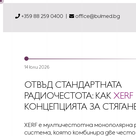
+359 88 259 0400
office@bulmed.bg
14 юли 2026
ОТВЪД СТАНДАРТНАТА
РАДИОЧЕСТОТА: КАК
XERF
КОНЦЕПЦИЯТА ЗА СТЯГАН
XERF е мултичестотна монополярна
система, която комбинира две често