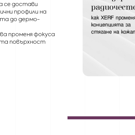
а се достави
лични профили на
ата до дермо-
ва променя фокуса
ата повърхност