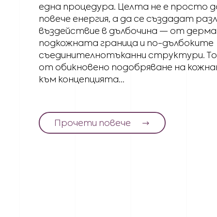
една процедура. Целта не е просто д
повече енергия, а да се създадат раз
въздействие в дълбочина — от дерм
подкожната граница и по-дълбоките
съединителнотъканни структури. То
от обикновено подобряване на кожн
към концепцията...
Прочети повече