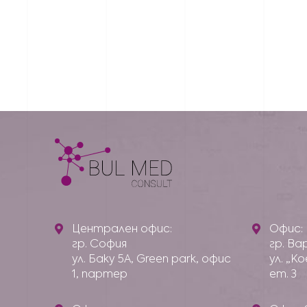
Централен офис:
Офис:
гр. София
гр. Ва
ул. Баку 5А, Green park, офис
ул. „К
1, партер
ет. 3