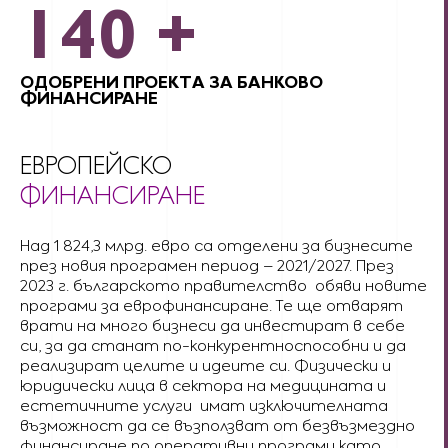
140
+
ОДОБРЕНИ ПРОЕКТA ЗА БАНКОВО
ФИНАНСИРАНЕ
ЕВРОПЕЙСКО
ФИНАНСИРАНЕ
Над 1 824,3 млрд. евро са отделени за бизнесите
през новия програмен период – 2021/2027. През
2023 г. българското правителство обяви новите
програми за еврофинансиране. Те ще отварят
врати на много бизнеси да инвестират в себе
си, за да станат по-конкурентноспособни и да
реализират целите и идеите си. Физически и
юридически лица в сектора на медицината и
естетичните услуги имат изключителната
възможност да се възползват от безвъзмездно
финансиране по оперативни програми като