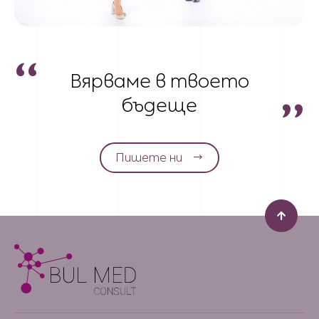
Вярваме в твоето
бъдеще
Пишете ни