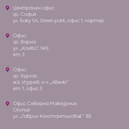
Централен офис:
гр. София
ул. Баку 5А, Green park, офис 1, партер
Офис:
гр. Варна:
ул. „Коево“, №3,
ет. 3
Офис:
гр. Бургас
ж.к. Изгрев, х-л „Авеню“
ет. 1, офис 3
Офис Северна Македония:
Скопие
ул. „Гаврил Константиновиќ “ 9Б