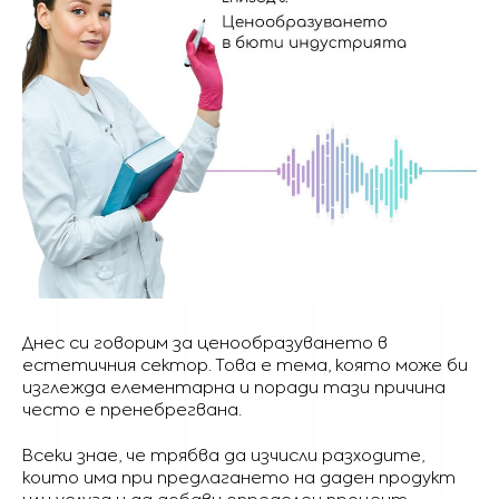
Днес си говорим за ценообразуването в
естетичния сектор. Това е тема, която може би
изглежда елементарна и поради тази причина
често е пренебрегвана.
Всеки знае, че трябва да изчисли разходите,
които има при предлагането на даден продукт