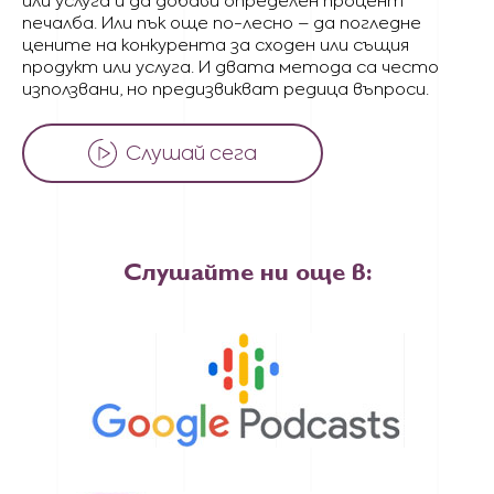
или услуга и да добави определен процент
печалба. Или пък още по-лесно – да погледне
цените на конкурента за сходен или същия
продукт или услуга. И двата метода са често
използвани, но предизвикват редица въпроси.
Слушай сега
Слушайте ни още в: