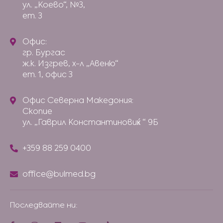
ул. „Коево“, №3,
ет. 3
Офис:
гр. Бургас
ж.к. Изгрев, х-л „Авеню“
ет. 1, офис 3
Офис Северна Македония:
Скопие
ул. „Гаврил Константиновиќ “ 9Б
+359 88 259 0400
office@bulmed.bg
Последвайте ни: