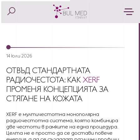
14 юли 2026
ОТВЪД СТАНДАРТНАТА
РАДИОЧЕСТОТА: КАК
XERF
ПРОМЕНЯ КОНЦЕПЦИЯТА ЗА
СТЯГАНЕ НА КОЖАТА
XERF е мултичестотна монополярна
радиочестотна система, която комбинира
две честоти в рамките на една процедура.
Целта не е просто да се достави повече
енергия, а да се създадат различни профили