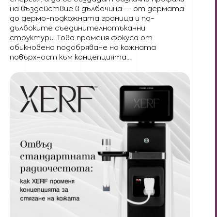
на въздействие в дълбочина — от дермата
до дермо-подкожната граница и по-
дълбоките съединителнотъканни
структури. Това променя фокуса от
обикновено подобряване на кожната
повърхност към концепцията...