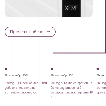
Прочети повече
22 септември 2021
22 септември 2021
22 септ
Епизод 1. Милениалите – най-
Епизод 5: Какво се промени в
Епизод
добрите клиенти на
бюти индустрията в
естет
естетични процедури
България през последните 10
време
г.