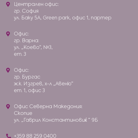
Централен офис:
гр. София
ул. Баку 5А, Green park, офис 1, партер
Офис:
гр. Варна:
ул. „Коево“, №3,
ет. 3
Офис:
гр. Бургас
ж.к. Изгрев, х-л „Авеню“
ет. 1, офис 3
Офис Северна Македония:
Скопие
ул. „Гаврил Константиновиќ “ 9Б
+359 88 259 0400